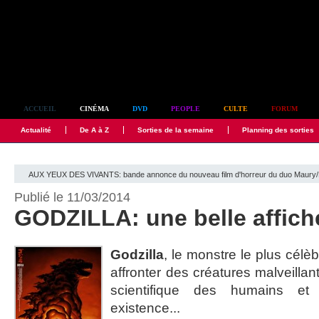
Simplement culte
ACCUEIL
CINÉMA
DVD
PEOPLE
CULTE
FORUM
Actualité
De A à Z
Sorties de la semaine
Planning des sorties
AUX YEUX DES VIVANTS: bande annonce du nouveau film d'horreur du duo Maury/B
Publié le 11/03/2014
GODZILLA: une belle affiche
Godzilla
, le monstre le plus cél
affronter des créatures malveilla
scientifique des humains et
existence...