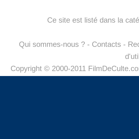
Ce site est listé dans la cat
Qui sommes-nous ?
-
Contacts
-
Re
d'ut
Copyright © 2000-2011 FilmDeCulte.c