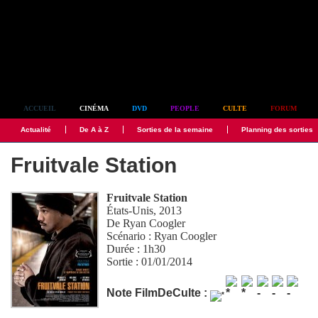
Simplement culte
ACCUEIL
CINÉMA
DVD
PEOPLE
CULTE
FORUM
Actualité
De A à Z
Sorties de la semaine
Planning des sorties
Fruitvale Station
Fruitvale Station
États-Unis, 2013
De
Ryan Coogler
Scénario :
Ryan Coogler
Durée : 1h30
Sortie : 01/01/2014
Note FilmDeCulte :