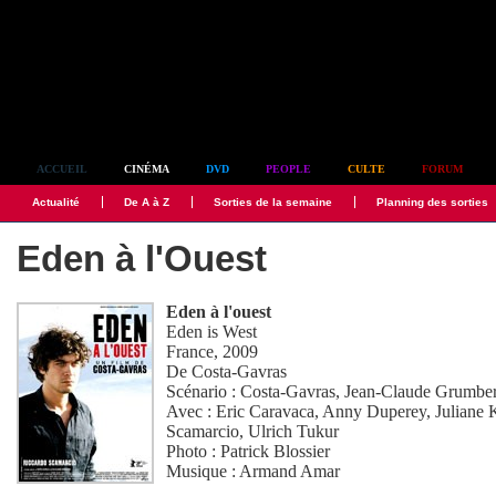
Simplement culte
ACCUEIL
CINÉMA
DVD
PEOPLE
CULTE
FORUM
Actualité
De A à Z
Sorties de la semaine
Planning des sorties
Eden à l'Ouest
Eden à l'ouest
Eden is West
France, 2009
De
Costa-Gavras
Scénario :
Costa-Gavras
,
Jean-Claude Grumbe
Avec :
Eric Caravaca
,
Anny Duperey
,
Juliane 
Scamarcio
,
Ulrich Tukur
Photo :
Patrick Blossier
Musique :
Armand Amar