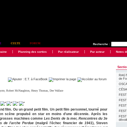
E
CULTE
FORUM
Recherche :
maine
Planning des sorties
Par réalisateur
Par acteur
Notes d
Secti
RAGTI
de F
OSCAR
CÉSAR
yote
,
Robert McNaughton
,
Henry Thomas
,
Dee Wallace
FESTI
FESTI
FESTI
nd film. Ou un grand petit film. Un petit film personnel, tourné pour
FESTI
n scène propulsé en star en moins d'une décennie. Après les
FEST
e grosses machines comme
Les Dents de la mer, Rencontres du 3e
dévoi
rs de l'arche Perdue
(malgré l'échec financier de
1941
), Steven