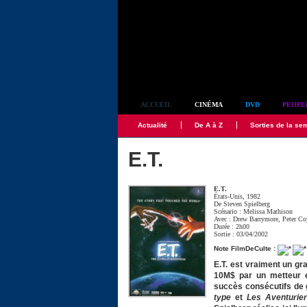
Simplement culte
ACCUEIL
CINÉMA
DVD
PEOPL
Actualité
De A à Z
Sorties de la se
E.T.
E.T.
États-Unis, 1982
De
Steven Spielberg
Scénario :
Melissa Mathison
Avec :
Drew Barrymore
,
Peter Co
Durée : 2h00
Sortie : 03/04/2002
Note FilmDeCulte :
E.T. est vraiment un gra
10M$ par un metteur e
succès consécutifs d
type
et
Les Aventurie