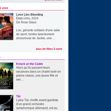
à venir
Love Lies Bleeding
États-Unis, 2024
De
Rose Glass
Lou, gérante solitaire d'une salle
de sport, tombe éperdument
amoureuse de Jackie, une ...
plus de films à venir
e
Knock at the Cabin
Alors qu’ils passent leurs
vacances dans un chalet isolé en
pleine nature, une jeune fille et
ses ...
Tár
Lydia Tár, cheffe avant-gardiste
d’un grand orchestre
symphonique allemand, est au