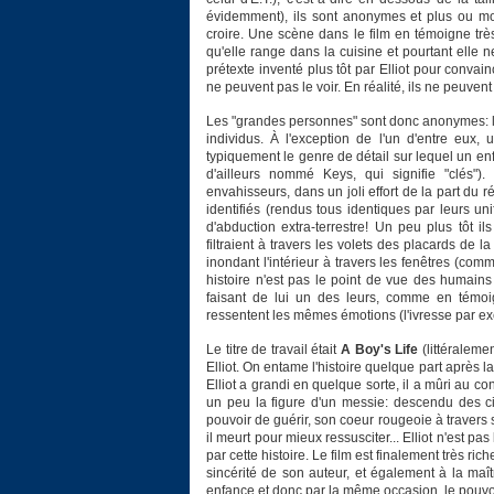
évidemment), ils sont anonymes et plus ou moi
croire. Une scène dans le film en témoigne très
qu'elle range dans la cuisine et pourtant elle ne
prétexte inventé plus tôt par Elliot pour convai
ne peuvent pas le voir. En réalité, ils ne peuvent
Les "grandes personnes" sont donc anonymes: l
individus. À l'exception de l'un d'entre eux, 
typiquement le genre de détail sur lequel un en
d'ailleurs nommé Keys, qui signifie "clés"
envahisseurs, dans un joli effort de la part du r
identifiés (rendus tous identiques par leurs un
d'abduction extra-terrestre! Un peu plus tôt il
filtraient à travers les volets des placards de 
inondant l'intérieur à travers les fenêtres (co
histoire n'est pas le point de vue des humains 
faisant de lui un des leurs, comme en témoi
ressentent les mêmes émotions (l'ivresse par exe
Le titre de travail était
A Boy's Life
(littéralemen
Elliot. On entame l'histoire quelque part après la
Elliot a grandi en quelque sorte, il a mûri au con
un peu la figure d'un messie: descendu des ci
pouvoir de guérir, son coeur rougeoie à travers 
il meurt pour mieux ressusciter... Elliot n'est pa
par cette histoire. Le film est finalement très ri
sincérité de son auteur, et également à la maî
enfance et donc par la même occasion, le pouvoi