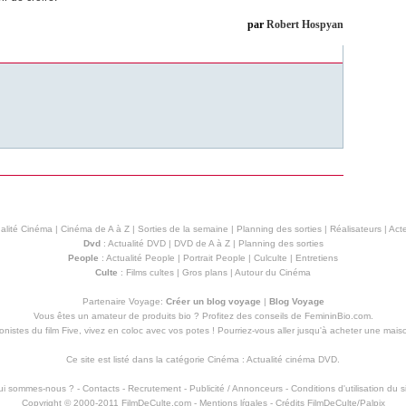
par
Robert Hospyan
alité Cinéma
|
Cinéma de A à Z
|
Sorties de la semaine
|
Planning des sorties
|
Réalisateurs
|
Acte
Dvd
:
Actualité DVD
|
DVD de A à Z
|
Planning des sorties
People
:
Actualité People
|
Portrait People
|
Culculte
|
Entretiens
Culte
:
Films cultes
|
Gros plans
|
Autour du Cinéma
Partenaire Voyage:
Créer un blog voyage
|
Blog Voyage
Vous êtes un amateur de produits
bio
? Profitez des conseils de FemininBio.com.
istes du film Five, vivez en coloc avec vos potes ! Pourriez-vous aller jusqu'à
acheter une mais
Ce site est listé dans la catégorie
Cinéma
:
Actualité cinéma DVD
.
ui sommes-nous ?
-
Contacts
-
Recrutement
-
Publicité / Annonceurs
-
Conditions d'utilisation du s
Copyright © 2000-2011 FilmDeCulte.com -
Mentions lŕgales
- Crédits FilmDeCulte/
Palpix