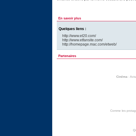
En savoir plus
Quelques liens :
http://www.et20.com/
http://www.etfansite.com/
http://homepage.mac.com/etweb/
Partenaires
Cinéma
:
Actu
Comme les protagon
Q