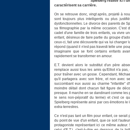
Spielberg réalise ici l'
caractérisent sa carrière.
On se retrouve donc, vingt après, projeté à nouv
sont toujours plus intelligents ou plus justi
dysfonctionnelles. Le divorce des parents de Sp
sa filmographie par la même occasion. C'est do
cadet d'une famille de trois enfants, va vivre 
enfant, désireux de faire partie du groupe d'ad
ceux-ci, fait une découverte qui va lui changer la v
répond (quand il n'est pas travesti telle une poup
imaginaire que se font certains enfants avant
rapidement se transformer en amour.
E.T. devient alors le substitut d'un père abse
remplace aussi tous les amis qu'Elliot n'a pas
pour traîner avec un gosse. Cependant, Michael,
qu'il partagera avec son frère, et non avec 
succombant eux aussi au charme "infantile" d'
moindre détail dont chacun fait figure de déco
presque. Il marche en se dandinant comme les plu
le sens non-péjoratif du terme) et c'est ce 
Spielberg représente ainsi par ces émotions le
extra-terrestres.
Ce n'est pas tant un film pour enfant, ce serait p
du point de vue d'un enfant, que ce soit l'auteur 
protagoniste représentant ici ce même auteur. S
celui d'E.T.), c'est-à-dire en dessous de la ta