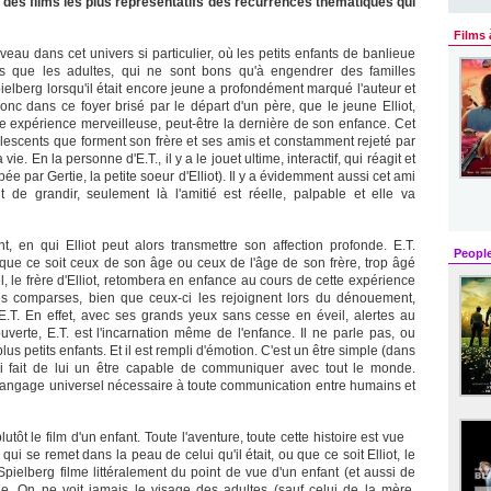
un des films les plus représentatifs des récurrences thématiques qui
Films 
eau dans cet univers si particulier, où les petits enfants de banlieue
fiés que les adultes, qui ne sont bons qu'à engendrer des familles
ielberg lorsqu'il était encore jeune a profondément marqué l'auteur et
nc dans ce foyer brisé par le départ d'un père, que le jeune Elliot,
une expérience merveilleuse, peut-être la dernière de son enfance. Cet
olescents que forment son frère et ses amis et constamment rejeté par
ie. En la personne d'E.T., il y a le jouet ultime, interactif, qui réagit et
ée par Gertie, la petite soeur d'Elliot). Il y a évidemment aussi cet ami
 de grandir, seulement là l'amitié est réelle, palpable et elle va
nt, en qui Elliot peut alors transmettre son affection profonde. E.T.
Peopl
, que ce soit ceux de son âge ou ceux de l'âge de son frère, trop âgé
 le frère d'Elliot, retombera en enfance au cours de cette expérience
ses comparses, bien que ceux-ci les rejoignent lors du dénouement,
E.T. En effet, avec ses grands yeux sans cesse en éveil, alertes au
uverte, E.T. est l'incarnation même de l'enfance. Il ne parle pas, ou
s petits enfants. Et il est rempli d'émotion. C'est un être simple (dans
qui fait de lui un être capable de communiquer avec tout le monde.
 langage universel nécessaire à toute communication entre humains et
lutôt le film d'un enfant. Toute l'aventure, toute cette histoire est vue
qui se remet dans la peau de celui qu'il était, ou que ce soit Elliot, le
pielberg filme littéralement du point de vue d'un enfant (et aussi de
ille. On ne voit jamais le visage des adultes (sauf celui de la mère,