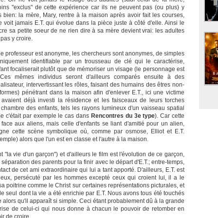
ns "exclus" de cette expérience car ils ne peuvent pas (ou plus) y
 bien: la mère, Mary, rentre à la maison après avoir fait les courses,
 voit jamais E.T. qui évolue dans la pièce juste à côté d'elle. Ainsi le
ncre sa petite soeur de ne rien dire à sa mère devient vrai: les adultes
 pas y croire.
e professeur est anonyme, les chercheurs sont anonymes, de simples
uniquement identifiable par un trousseau de clé qui le caractérise,
fant focaliserait plutôt que de mémoriser un visage (le personnage est
). Ces mêmes individus seront d'ailleurs comparés ensuite à des
éalisateur, intervertissant les rôles, faisant des humains des êtres non-
iformes) pénétrant dans la maison afin d'enlever E.T., ici une victime
s avaient déjà investi la résidence et les faisceaux de leurs torches
la chambre des enfants, tels les rayons lumineux d'un vaisseau spatial
mme c'était par exemple le cas dans
Rencontres du 3e type
). Car cette
face aux aliens, mais celle d'enfants se liant d'amitié pour un alien,
gne cette scène symbolique où, comme par osmose, Elliot et E.T.
mple) alors que l'un est en classe et l'autre à la maison.
t "la vie d'un garçon") et d'ailleurs le film est l'évolution de ce garçon,
 séparation des parents pour la finir avec le départ d'E.T.; entre-temps,
tact de cet ami extraordinaire qui lui a tant apporté. D'ailleurs, E.T. est
eux, persécuté par les hommes excepté ceux qui croient lui, il a le
sa poitrine comme le Christ sur certaines représentations picturales, et
s le seul dont la vie a été enrichie par E.T. Nous avons tous été touchés
che alors qu'il apparaît si simple. Ceci étant probablement dû à la grande
trise de celui-ci qui nous donne à chacun le pouvoir de retomber en
r de croire.