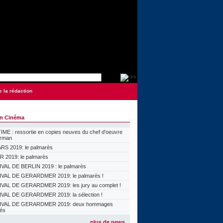
e la rédaction
on Cinéma
ME : ressortie en copies neuves du chef d'oeuvre
orman
S 2019: le palmarès
 2019: le palmarès
VAL DE BERLIN 2019 : le palmarès
VAL DE GERARDMER 2019: le palmarès !
VAL DE GERARDMER 2019: les jury au complet !
VAL DE GERARDMER 2019: la sélection !
IVAL DE GERARDMER 2019: deux hommages
lés
plus de news