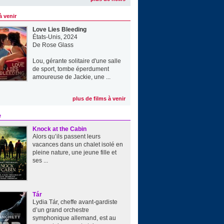
à venir
Love Lies Bleeding
États-Unis, 2024
De
Rose Glass
Lou, gérante solitaire d'une salle
de sport, tombe éperdument
amoureuse de Jackie, une ...
plus de films à venir
e
Knock at the Cabin
Alors qu’ils passent leurs
vacances dans un chalet isolé en
pleine nature, une jeune fille et
ses ...
Tár
Lydia Tár, cheffe avant-gardiste
d’un grand orchestre
symphonique allemand, est au