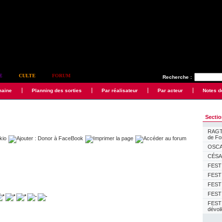
E
CULTE
FORUM
Recherche :
maine
Planning des sorties
Par réalisateur
Par acteur
Notes d
Secti
RAGTI
de F
OSCAR
CÉSAR
FESTI
FESTI
FESTI
FESTI
FEST
dévoi