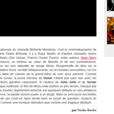
ationale du cinéaste Brillante Mendoza, c'est la cinématographie de
re l'arbre Brillante, il y a Raya Martin, et d'autres cinéastes moins
ivals (Jim Libiran, Francis Xavier Pasion, entre autres).
Mark Meily
Mendoza, ce cinéma au cœur de Manille et de ses contradictions.
nce sur une statuette de vierge Marie, fourgonnette de dieu sur le
tation d'une société déliquescente, où les tombes sont pillées, où l'on
 la table de cuisine de la grand-mère du coin pour survivre. Comme
e survie, la jeune héroïne de
Donor
n'étant pas sans lien avec les
rtions gardées cependant. Si l'auteur de
John John
et de
Serbis
e maîtrisée, le film de Meily reste parfois un peu tendre, marqué par
à la truelle), légèrement amoché par quelques défauts un peu amateurs
ce, la bande sonore jouée à un doigt). Mais ce sont aussi les limites
brute, qui court en ligne droite sans se poser de question. Jusqu'à un
ir comme une ironique libération que comme une tragique débâcle.
par
Nicolas Bardot