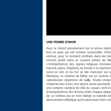
UNE FEMME DONOR
Avec le récent adoubement sur la scène intern
tout un pays qui est comme ressuscitée. Derriè
connus, pour le moment confinés dans les fest
s'inscrit plutôt dans le courant urbain de 
L'omniprésence des signes religieux (insista
marché, plans d'églises) se heurte à la représen
vend un rein et où l'on se fait charcuter sur
Mendoza, le cinéma de Meily est un cinéma d
valeureuses doyennes de
Lola
. Toutes propo
compose peu à peu une œuvre aussi puissante qu
une certaine candeur (le rôle du copain, écrit 
(l'omniprésence des fondus entre chaque séquen
de ce cinéma qui en font l'attrait, la naïveté 
dénouement elliptique qu'on peut aussi bien vo