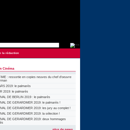
e la rédaction
on Cinéma
ME : ressortie en copies neuves du chef d'oeuvre
orman
S 2019: le palmarès
 2019: le palmarès
VAL DE BERLIN 2019 : le palmarès
VAL DE GERARDMER 2019: le palmarès !
VAL DE GERARDMER 2019: les jury au complet !
VAL DE GERARDMER 2019: la sélection !
IVAL DE GERARDMER 2019: deux hommages
lés
plus de news