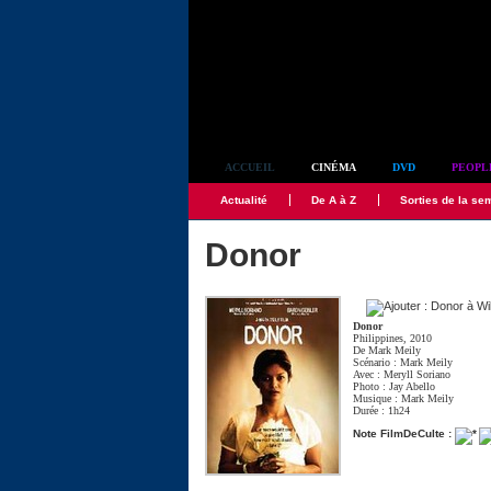
Simplement culte
ACCUEIL
CINÉMA
DVD
PEOPL
Actualité
De A à Z
Sorties de la se
Donor
Donor
Philippines, 2010
De
Mark Meily
Scénario :
Mark Meily
Avec :
Meryll Soriano
Photo :
Jay Abello
Musique :
Mark Meily
Durée : 1h24
Note FilmDeCulte :