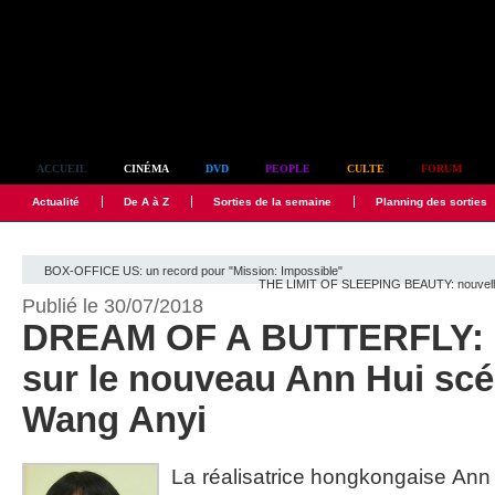
Simplement culte
ACCUEIL
CINÉMA
DVD
PEOPLE
CULTE
FORUM
Actualité
De A à Z
Sorties de la semaine
Planning des sorties
BOX-OFFICE US: un record pour "Mission: Impossible"
THE LIMIT OF SLEEPING BEAUTY: nouvelles
Publié le 30/07/2018
DREAM OF A BUTTERFLY: 1
sur le nouveau Ann Hui scé
Wang Anyi
La réalisatrice hongkongaise Ann 