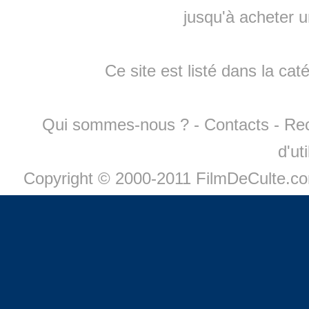
jusqu'à
acheter 
Ce site est listé dans la cat
Qui sommes-nous ?
-
Contacts
-
Re
d'ut
Copyright © 2000-2011 FilmDeCulte.c