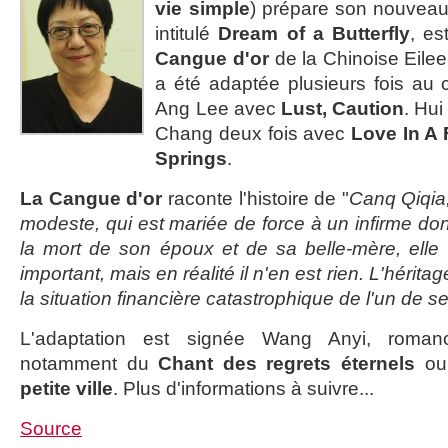
vie simple
) prépare son nouveau 
intitulé
Dream of a Butterfly
, es
Cangue d'or
de la Chinoise Eile
a été adaptée plusieurs fois au
Ang Lee avec
Lust, Caution
. Hu
Chang deux fois avec
Love In A 
Springs
.
La Cangue d'or
raconte l'histoire de "
Canq Qiqia,
modeste, qui est mariée de force à un infirme don
la mort de son époux et de sa belle-mère, elle
important, mais en réalité il n'en est rien. L'hérit
la situation financière catastrophique de l'un de s
L'adaptation est signée Wang Anyi, romanci
notamment du
Chant des regrets éternels
ou
petite ville
. Plus d'informations à suivre...
Source