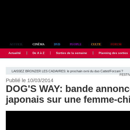
Simplement culte
ACCUEIL
CINÉMA
DVD
PEOPLE
CULTE
FORUM
Actualité
De A à Z
Sorties de la semaine
Planning des sorties
LAISSEZ BRONZER LES CADAVRES: le prochain ovni du duo Cattet/Forzani ?
FESTIV
Publié le 10/03/2014
DOG'S WAY: bande annonce
japonais sur une femme-ch