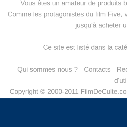
Vous êtes un amateur de produits
b
Comme les protagonistes du film Five, v
jusqu'à
acheter 
Ce site est listé dans la cat
Qui sommes-nous ?
-
Contacts
-
Re
d'ut
Copyright © 2000-2011 FilmDeCulte.c