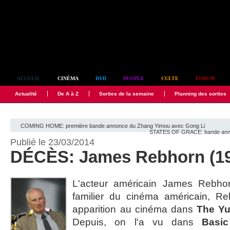
Simplement culte
ACCUEIL
CINÉMA
DVD
PEOPLE
CULTE
FORUM
Actualité
De A à Z
Sorties de la semaine
Planning des sorties
COMING HOME: première bande annonce du Zhang Yimou avec Gong Li
STATES OF GRACE: bande annonc
Publié le 23/03/2014
DÉCÈS: James Rebhorn (19
L'acteur américain James Rebho
familier du cinéma américain, Re
apparition au cinéma dans
The Yu
Depuis, on l'a vu dans
Basic