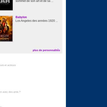
sommet de son art et de sa ...
Babylon
Los Angeles des années 1920 ...
plus de personnalités
urs et actrices
on avec des amis
?