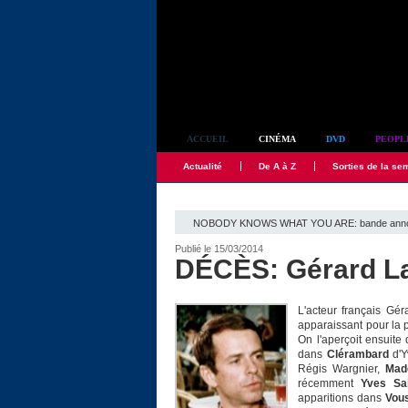
Simplement culte
ACCUEIL
CINÉMA
DVD
PEOPL
Actualité
De A à Z
Sorties de la se
NOBODY KNOWS WHAT YOU ARE: bande annonce 
Publié le 15/03/2014
DÉCÈS: Gérard La
L'acteur français Gé
apparaissant pour la 
On l'aperçoit ensuite
dans
Clérambard
d'Y
Régis Wargnier,
Mad
récemment
Yves Sai
apparitions dans
Vous