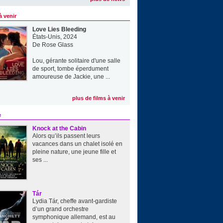
à venir
Love Lies Bleeding
États-Unis, 2024
De
Rose Glass
Lou, gérante solitaire d'une salle
de sport, tombe éperdument
amoureuse de Jackie, une ...
plus de films à venir
e
Knock at the Cabin
Alors qu’ils passent leurs
vacances dans un chalet isolé en
pleine nature, une jeune fille et
ses ...
Tár
Lydia Tár, cheffe avant-gardiste
d’un grand orchestre
symphonique allemand, est au