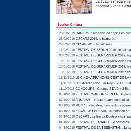
Lartigau est égalem
pendant 50 ans. Gérar
Section Cinéma
20/03/2019
RAGTIME : ressortie en copies neuves
25/02/2019
OSCARS 2019: le palmarès
22/02/2019
CÉSAR 2019: le palmarès
16/02/2019
FESTIVAL DE BERLIN 2019 : le palma
03/02/2019
FESTIVAL DE GERARDMER 2019: le p
16/01/2019
FESTIVAL DE GERARDMER 2019: les ju
16/01/2019
FESTIVAL DE GERARDMER 2019: la sé
10/01/2019
FESTIVAL DE GERARDMER 2019: deu
18/11/2018
LE CINEMA FRANÇAIS C’EST DE LA M
14/11/2018
DOGMAN : sortie Blu-Ray, DVD et VO
11/10/2018
CONCOURS : Gagnez 2 DVD + 2 Blu-
07/10/2018
FESTIVAL WAR ON SCREEN : le palm
07/10/2018
AQUAMAN : la bande-annonce qui fait 
06/10/2018
ROMA : la bande-annonce du nouveau f
05/10/2018
ETRANGE FESTIVAL : le triomphe de 
05/10/2018
OSCARS : Le film La Douleur choisi pa
04/10/2018
FESTIVAL DE DINARD : Le palmarès
04/10/2018
FESTIVAL DE SAN SEBASTIAN : Le p