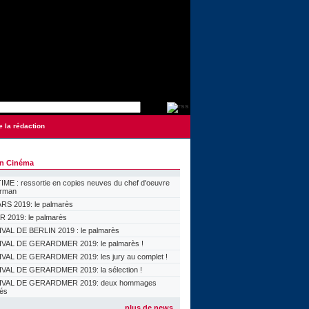
e la rédaction
on Cinéma
ME : ressortie en copies neuves du chef d'oeuvre
orman
S 2019: le palmarès
 2019: le palmarès
VAL DE BERLIN 2019 : le palmarès
VAL DE GERARDMER 2019: le palmarès !
VAL DE GERARDMER 2019: les jury au complet !
VAL DE GERARDMER 2019: la sélection !
IVAL DE GERARDMER 2019: deux hommages
lés
plus de news