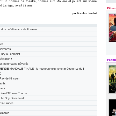
ent un homme de théâtre, nommé aux Molière et jouant sur scène
d Lartigau avait 72 ans.
Films 
par
Nicolas Bardot
 du chef d'oeuvre de Forman
rès
almarès !
ry au complet !
lection !
Peopl
x hommages dévoilés
ERDE MANDALE FINALE : le nouveau volume en précommande !
D
Ray de Kincsem
arès
peur
ilm d'Alfonso Cuaron
The Spy Gone North
r la France
almarès