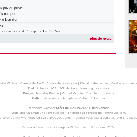
prix du public
ès complet
e Lion d'or
ake
r une partie de l'équipe de FilmDeCulte
plus de news
alité Cinéma
|
Cinéma de A à Z
|
Sorties de la semaine
|
Planning des sorties
|
Réalisateurs
|
Acte
Dvd
:
Actualité DVD
|
DVD de A à Z
|
Planning des sorties
People
:
Actualité People
|
Portrait People
|
Culculte
|
Entretiens
Culte
:
Films cultes
|
Gros plans
|
Autour du Cinéma
Partenaire Voyage:
Créer un blog voyage
|
Blog Voyage
Vous êtes un amateur de produits
bio
? Profitez des conseils de FemininBio.com.
istes du film Five, vivez en coloc avec vos potes ! Pourriez-vous aller jusqu'à
acheter une mais
Ce site est listé dans la catégorie
Cinéma
:
Actualité cinéma DVD
.