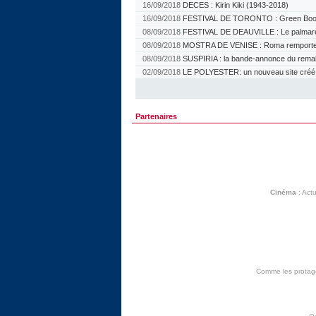
16/09/2018
DECES : Kirin Kiki (1943-2018)
16/09/2018
FESTIVAL DE TORONTO : Green Book 
08/09/2018
FESTIVAL DE DEAUVILLE : Le palmar
08/09/2018
MOSTRA DE VENISE : Roma remporte l
08/09/2018
SUSPIRIA : la bande-annonce du rem
02/09/2018
LE POLYESTER: un nouveau site créé pa
Partenaires
Cinéma
:
Actu
Comme les protagon