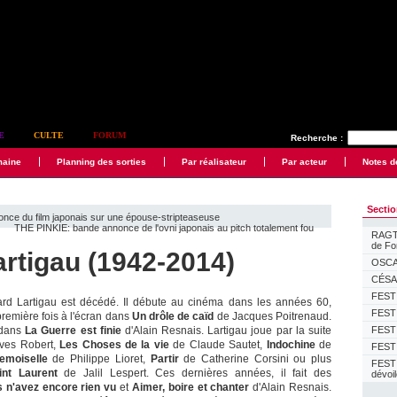
E
CULTE
FORUM
Recherche :
maine
Planning des sorties
Par réalisateur
Par acteur
Notes d
Secti
du film japonais sur une épouse-stripteaseuse
THE PINKIE: bande annonce de l'ovni japonais au pitch totalement fou
RAGTI
de F
rtigau (1942-2014)
OSCAR
CÉSAR
FESTI
rard Lartigau est décédé. Il débute au cinéma dans les années 60,
FESTI
première fois à l'écran dans
Un drôle de caïd
de Jacques Poitrenaud.
 dans
La Guerre est finie
d'Alain Resnais. Lartigau joue par la suite
FESTI
ves Robert,
Les Choses de la vie
de Claude Sautet,
Indochine
de
FESTI
emoiselle
de Philippe Lioret,
Partir
de Catherine Corsini ou plus
FEST
nt Laurent
de Jalil Lespert. Ces dernières années, il fait des
dévoi
 n'avez encore rien vu
et
Aimer, boire et chanter
d'Alain Resnais.