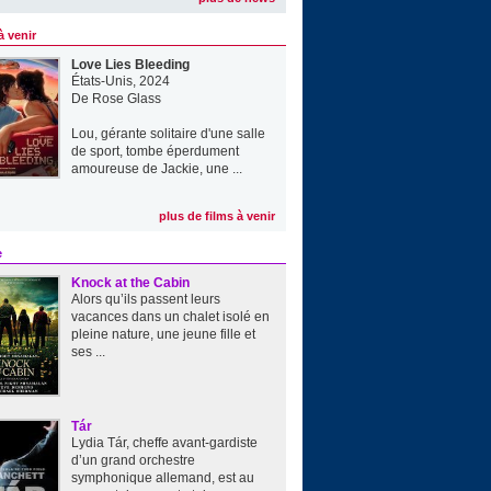
à venir
Love Lies Bleeding
États-Unis, 2024
De
Rose Glass
Lou, gérante solitaire d'une salle
de sport, tombe éperdument
amoureuse de Jackie, une ...
plus de films à venir
e
Knock at the Cabin
Alors qu’ils passent leurs
vacances dans un chalet isolé en
pleine nature, une jeune fille et
ses ...
Tár
Lydia Tár, cheffe avant-gardiste
d’un grand orchestre
symphonique allemand, est au