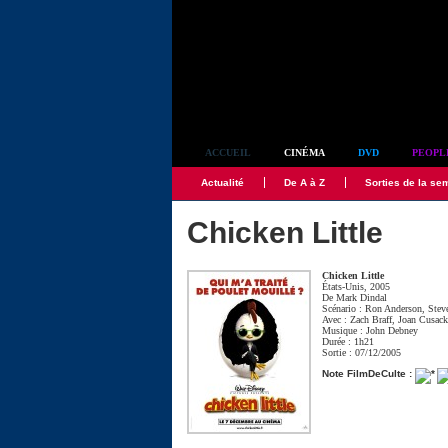
Simplement culte
ACCUEIL
CINÉMA
DVD
PEOPL
Actualité
De A à Z
Sorties de la se
Chicken Little
Chicken Little
États-Unis, 2005
De
Mark Dindal
Scénario :
Ron Anderson
,
Stev
Avec :
Zach Braff
,
Joan Cusac
Musique :
John Debney
Durée : 1h21
Sortie : 07/12/2005
Note FilmDeCulte :