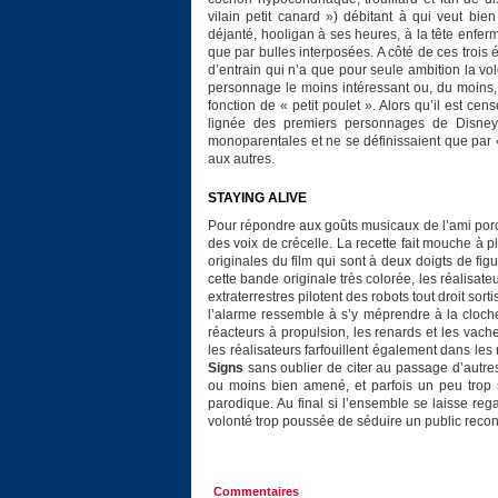
vilain petit canard ») débitant à qui veut bi
déjanté, hooligan à ses heures, à la tête enfe
que par bulles interposées. A côté de ces trois 
d’entrain qui n’a que pour seule ambition la vo
personnage le moins intéressant ou, du moins, 
fonction de « petit poulet ». Alors qu’il est ce
lignée des premiers personnages de Disney 
monoparentales et ne se définissaient que par « 
aux autres.
STAYING ALIVE
Pour répondre aux goûts musicaux de l’ami porc
des voix de crécelle. La recette fait mouche à 
originales du film qui sont à deux doigts de f
cette bande originale très colorée, les réalisat
extraterrestres pilotent des robots tout droit sort
l’alarme ressemble à s’y méprendre à la cloch
réacteurs à propulsion, les renards et les vache
les réalisateurs farfouillent également dans le
Signs
sans oublier de citer au passage d’autre
ou moins bien amené, et parfois un peu trop 
parodique. Au final si l’ensemble se laisse rega
volonté trop poussée de séduire un public reconv
Commentaires