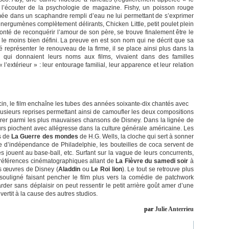
en l’écouter de la psychologie de magazine. Fishy, un poisson rouge
rmée dans un scaphandre rempli d’eau ne lui permettant de s’exprimer
énergumènes complètement délirants, Chicken Little, petit poulet plein
lonté de reconquérir l’amour de son père, se trouve finalement être le
le moins bien défini. La preuve en est son nom qui ne décrit que sa
nsé représenter le renouveau de la firme, il se place ainsi plus dans la
qui donnaient leurs noms aux films, vivaient dans des familles
l’extérieur » : leur entourage familial, leur apparence et leur relation
in, le film enchaîne les tubes des années soixante-dix chantés avec
plusieurs reprises permettant ainsi de camoufler les deux compositions
igurer parmi les plus mauvaises chansons de Disney. Dans la lignée de
eurs piochent avec allégresse dans la culture générale américaine. Les
is de
La Guerre des mondes
de H.G. Wells, la cloche qui sert à sonner
e d’indépendance de Philadelphie, les bouteilles de coca servent de
s jouent au base-ball, etc. Surfant sur la vague de leurs concurrents,
s références cinématographiques allant de
La Fièvre du samedi soir
à
s œuvres de Disney (
Aladdin
ou
Le Roi lion
). Le tout se retrouve plus
souligné faisant pencher le film plus vers la comédie de patchwork
rder sans déplaisir on peut ressentir le petit arrière goût amer d’une
ertit à la cause des autres studios.
par
Julie Anterrieu