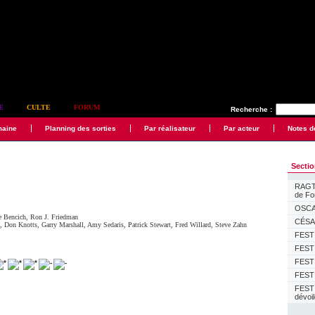
E
CULTE
FORUM
Recherche :
maine
Planning des sorties
Par réalisateur
Par acteur
Notes d
Secti
RAGTI
de F
OSCAR
e Bencich
,
Ron J. Friedman
CÉSAR
k
,
Don Knotts
,
Garry Marshall
,
Amy Sedaris
,
Patrick Stewart
,
Fred Willard
,
Steve Zahn
FESTI
FESTI
FESTI
FESTI
FEST
dévoi