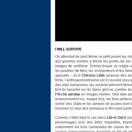
I WILL SURVIVE
On attendait de pied ferme ce petit poulet qui m
aux grandes oreilles a fermé les portes de ses
images de synthèse. Disney troque sa magie an
les poudres de fées, les enchanteurs et les fami
appuyée -, et si
Chicken Little
propose des ani
firme, l’anthropomorphisme est ici poussé plus q
des slips kangourou, les renards arborent fièr
font du karaoké sur du Spice girls et, comble de
l’Arche perdue
en images réelles. Une idée pl
environnement où, malgré tout, les feux piéton
scène des chats et les lampes de poules sont fa
hommes et celui des animaux) le film perd parf
Comme c’était déjà le cas dans
Lilo et Stich
(av
personnages sont des êtres imparfaits, psyc
notamment les trois camarades de classe de no
cochon hypocondriaque, trouillard et fan de d