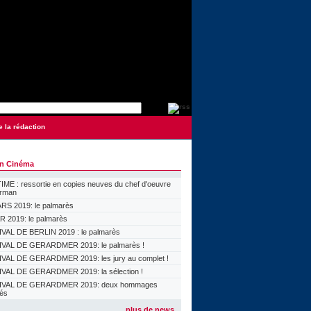
e la rédaction
on Cinéma
ME : ressortie en copies neuves du chef d'oeuvre
orman
S 2019: le palmarès
 2019: le palmarès
VAL DE BERLIN 2019 : le palmarès
VAL DE GERARDMER 2019: le palmarès !
VAL DE GERARDMER 2019: les jury au complet !
VAL DE GERARDMER 2019: la sélection !
IVAL DE GERARDMER 2019: deux hommages
lés
plus de news