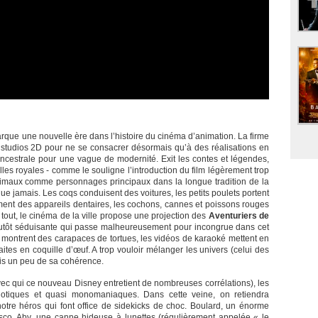
arque une nouvelle ère dans l’histoire du cinéma d’animation. La firme
 studios 2D pour ne se consacrer désormais qu’à des réalisations en
cestrale pour une vague de modernité. Exit les contes et légendes,
lles royales - comme le souligne l’introduction du film légèrement trop
maux comme personnages principaux dans la longue tradition de la
ue jamais. Les coqs conduisent des voitures, les petits poulets portent
ement des appareils dentaires, les cochons, cannes et poissons rouges
 tout, le cinéma de la ville propose une projection des
Aventuriers de
utôt séduisante qui passe malheureusement pour incongrue dans cet
s montrent des carapaces de tortues, les vidéos de karaoké mettent en
ites en coquille d’œuf. A trop vouloir mélanger les univers (celui des
ois un peu de sa cohérence.
ec qui ce nouveau Disney entretient de nombreuses corrélations), les
hotiques et quasi monomaniaques. Dans cette veine, on retiendra
tre héros qui font office de sidekicks de choc. Boulard, un énorme
isco. Aby, une canne hideuse à lunettes (régulièrement appelée « le