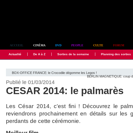
Simplement culte
ACCUEIL
CINÉMA
DVD
PEOPLE
CULTE
FORUM
Actualité
De A à Z
Sorties de la semaine
Planning des sorties
BOX-OFFICE FRANCE: le Crocodile dégomme les Legos !
BERLIN MAGNETIQUE: coup d'e
Publié le 01/03/2014
CESAR 2014: le palmarès
Les César 2014, c'est fini ! Découvrez le pal
reviendrons prochainement en détails sur les 
perdants de cette cérémonie.
Meilleur film