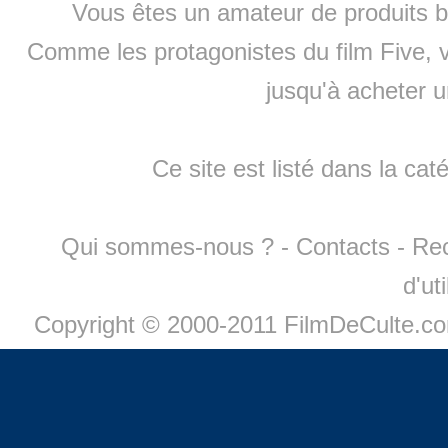
Vous êtes un amateur de produits
b
Comme les protagonistes du film Five, v
jusqu'à
acheter 
Ce site est listé dans la cat
Qui sommes-nous ?
-
Contacts
-
Re
d'ut
Copyright © 2000-2011 FilmDeCulte.c