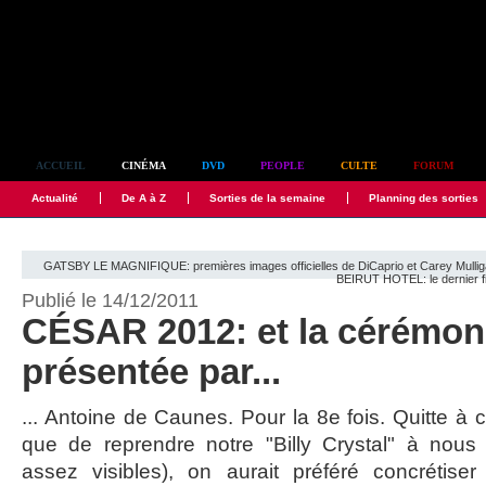
Simplement culte
ACCUEIL
CINÉMA
DVD
PEOPLE
CULTE
FORUM
Actualité
De A à Z
Sorties de la semaine
Planning des sorties
GATSBY LE MAGNIFIQUE: premières images officielles de DiCaprio et Carey Mull
BEIRUT HOTEL: le dernier fi
Publié le 14/12/2011
CÉSAR 2012: et la cérémon
présentée par...
... Antoine de Caunes. Pour la 8e fois. Quitte à c
que de reprendre notre "Billy Crystal" à nous (
assez visibles), on aurait préféré concrétiser