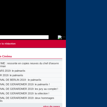
e la rédaction
on Cinéma
ME : ressortie en copies neuves du chef d'oeuvre
orman
S 2019: le palmarès
 2019: le palmarès
VAL DE BERLIN 2019 : le palmarès
VAL DE GERARDMER 2019: le palmarès !
VAL DE GERARDMER 2019: les jury au complet !
VAL DE GERARDMER 2019: la sélection !
IVAL DE GERARDMER 2019: deux hommages
lés
plus de news