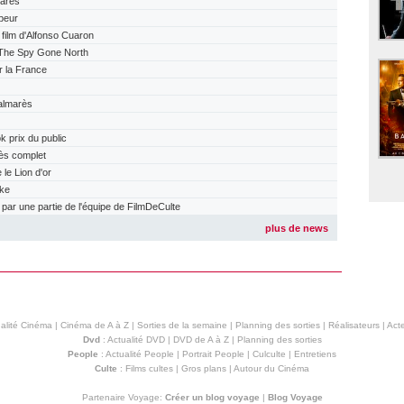
arès
peur
ilm d'Alfonso Cuaron
The Spy Gone North
r la France
almarès
prix du public
ès complet
e Lion d'or
ake
r une partie de l'équipe de FilmDeCulte
plus de news
alité Cinéma
|
Cinéma de A à Z
|
Sorties de la semaine
|
Planning des sorties
|
Réalisateurs
|
Acte
Dvd
:
Actualité DVD
|
DVD de A à Z
|
Planning des sorties
People
:
Actualité People
|
Portrait People
|
Culculte
|
Entretiens
Culte
:
Films cultes
|
Gros plans
|
Autour du Cinéma
Partenaire Voyage:
Créer un blog voyage
|
Blog Voyage