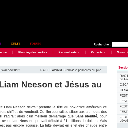
E
CULTE
FORUM
Recherche :
maine
Planning des sorties
Par réalisateur
Par acteur
Notes d
Secti
es Wachowski ?
RAZZIE AWARDS 2014: le palmarès du pire
RAGTI
de F
Liam Neeson et Jésus au
OSCAR
CÉSAR
FESTI
FESTI
FESTI
c Liam Neeson devrait prendre la tête du box-office américain ce
rs chiffres de vendredi. Ce film pourrait se situer aux alentours des
FESTI
 Il s'agirait alors d'un meilleur démarrage que
Sans identité
, pour
FEST
in avec Liam Neeson, qui avait débuté à 21 millions de dollars. Mais
dévoi
'est pas encore acquise. La lutte devrait en effet être chaude entre