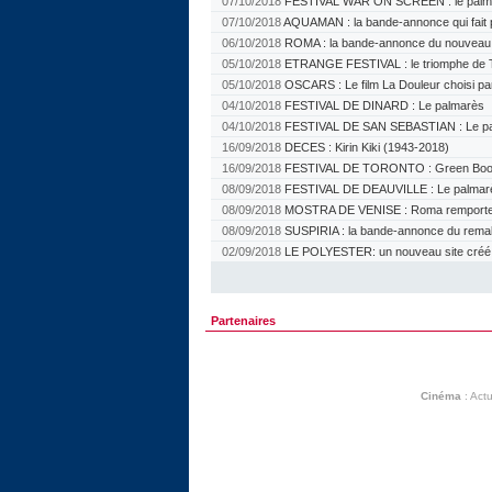
07/10/2018
FESTIVAL WAR ON SCREEN : le palm
07/10/2018
AQUAMAN : la bande-annonce qui fait 
06/10/2018
ROMA : la bande-annonce du nouveau f
05/10/2018
ETRANGE FESTIVAL : le triomphe de 
05/10/2018
OSCARS : Le film La Douleur choisi pa
04/10/2018
FESTIVAL DE DINARD : Le palmarès
04/10/2018
FESTIVAL DE SAN SEBASTIAN : Le p
16/09/2018
DECES : Kirin Kiki (1943-2018)
16/09/2018
FESTIVAL DE TORONTO : Green Book 
08/09/2018
FESTIVAL DE DEAUVILLE : Le palmar
08/09/2018
MOSTRA DE VENISE : Roma remporte l
08/09/2018
SUSPIRIA : la bande-annonce du rem
02/09/2018
LE POLYESTER: un nouveau site créé pa
Partenaires
Cinéma
:
Actu