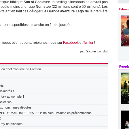
resque biblique
Son of God
avec un casting d'inconnus ne devrait pas
 a coûté moins cher que
Non-stop
(22 millions contre 50 millions). Les
Films 
raient en tout cas déloger
La Grande aventure Lego
de la première
 seront disponibles dimanche en fin de journée.
ritiques et entretiens, rejoignez-nous sur
Facebook
et
Twitter
!
par
Nicolas Bardot
Peopl
 du chef d'oeuvre de Forman
rès
almarès !
ry au complet !
lection !
x hommages dévoilés
ERDE MANDALE FINALE : le nouveau volume en précommande !
D
Ray de Kincsem