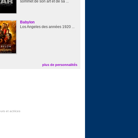
sommet de son art et de sa ...
Babylon
Los Angeles des années 1920 ...
plus de personnalités
urs et actrices