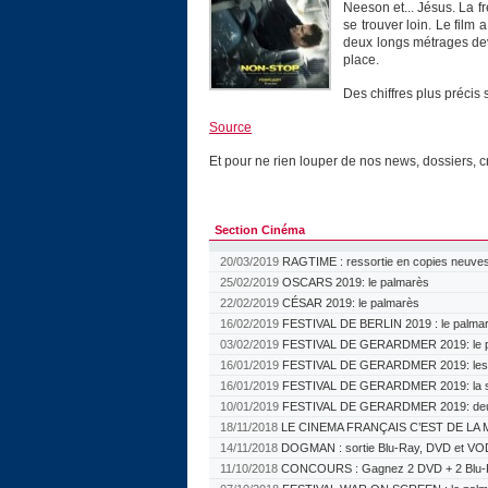
Neeson et... Jésus. La f
se trouver loin. Le film
deux longs métrages dev
place.
Des chiffres plus précis
Source
Et pour ne rien louper de nos news, dossiers, c
Section Cinéma
20/03/2019
RAGTIME : ressortie en copies neuves
25/02/2019
OSCARS 2019: le palmarès
22/02/2019
CÉSAR 2019: le palmarès
16/02/2019
FESTIVAL DE BERLIN 2019 : le palma
03/02/2019
FESTIVAL DE GERARDMER 2019: le p
16/01/2019
FESTIVAL DE GERARDMER 2019: les ju
16/01/2019
FESTIVAL DE GERARDMER 2019: la sé
10/01/2019
FESTIVAL DE GERARDMER 2019: deu
18/11/2018
LE CINEMA FRANÇAIS C’EST DE LA M
14/11/2018
DOGMAN : sortie Blu-Ray, DVD et VO
11/10/2018
CONCOURS : Gagnez 2 DVD + 2 Blu-