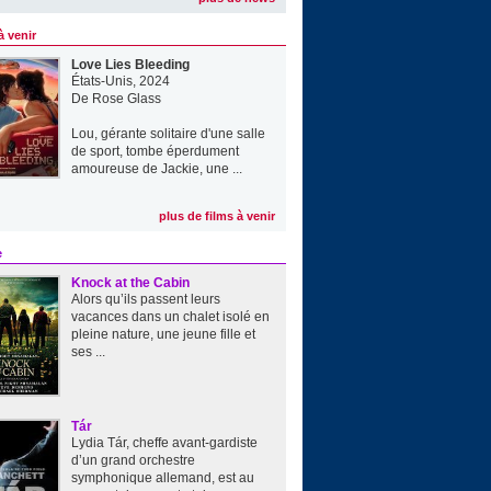
à venir
Love Lies Bleeding
États-Unis, 2024
De
Rose Glass
Lou, gérante solitaire d'une salle
de sport, tombe éperdument
amoureuse de Jackie, une ...
plus de films à venir
e
Knock at the Cabin
Alors qu’ils passent leurs
vacances dans un chalet isolé en
pleine nature, une jeune fille et
ses ...
Tár
Lydia Tár, cheffe avant-gardiste
d’un grand orchestre
symphonique allemand, est au