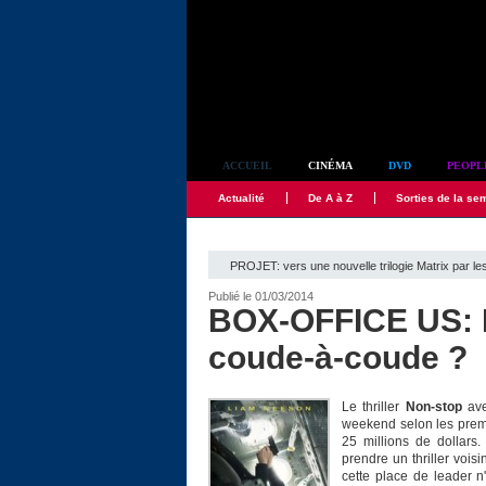
Simplement culte
ACCUEIL
CINÉMA
DVD
PEOPL
Actualité
De A à Z
Sorties de la se
PROJET: vers une nouvelle trilogie Matrix par l
Publié le 01/03/2014
BOX-OFFICE US: 
coude-à-coude ?
Le thriller
Non-stop
ave
weekend selon les premie
25 millions de dollars.
prendre un thriller vois
cette place de leader n