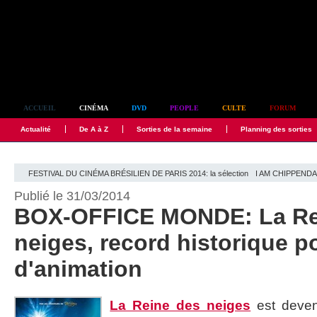
Simplement culte
ACCUEIL
CINÉMA
DVD
PEOPLE
CULTE
FORUM
Actualité
De A à Z
Sorties de la semaine
Planning des sorties
FESTIVAL DU CINÉMA BRÉSILIEN DE PARIS 2014: la sélection
I AM CHIPPENDALE
Publié le 31/03/2014
BOX-OFFICE MONDE: La Re
neiges, record historique p
d'animation
La Reine des neiges
est deven