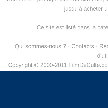
jusqu'à
acheter 
Ce site est listé dans la cat
Qui sommes-nous ?
-
Contacts
-
Re
d'ut
Copyright © 2000-2011 FilmDeCulte.c