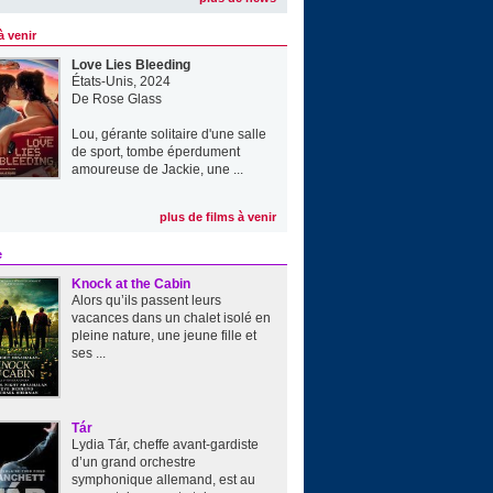
à venir
Love Lies Bleeding
États-Unis, 2024
De
Rose Glass
Lou, gérante solitaire d'une salle
de sport, tombe éperdument
amoureuse de Jackie, une ...
plus de films à venir
e
Knock at the Cabin
Alors qu’ils passent leurs
vacances dans un chalet isolé en
pleine nature, une jeune fille et
ses ...
Tár
Lydia Tár, cheffe avant-gardiste
d’un grand orchestre
symphonique allemand, est au