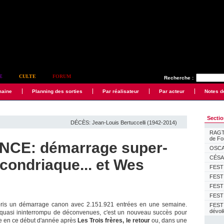
E
CULTE
FORUM
Recherche :
maine
Planning des sorties
Par réalisateur
Par acteur
Notes d
Secti
DÉCÈS: Jean-Louis Bertuccelli (1942-2014)
RAGTI
de F
CE: démarrage super-
OSCAR
CÉSAR
condriaque... et Wes
FESTI
FESTI
FESTI
FESTI
ris un démarrage canon avec 2.151.921 entrées en une semaine.
FEST
dévoi
quasi ininterrompu de déconvenues, c'est un nouveau succès pour
e en ce début d'année après
Les Trois frères, le retour
ou, dans une