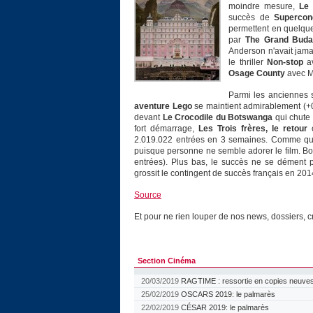
moindre mesure,
Le 
succès de
Supercon
permettent en quelque 
par
The Grand Buda
Anderson n'avait jama
le thriller
Non-stop
av
Osage County
avec Me
Parmi les anciennes 
aventure Lego
se maintient admirablement (+0
devant
Le Crocodile du Botswanga
qui chute 
fort démarrage,
Les Trois frères, le retour
c
2.019.022 entrées en 3 semaines. Comme quoi, 
puisque personne ne semble adorer le film. B
entrées). Plus bas, le succès ne se dément
grossit le contingent de succès français en 2
Source
Et pour ne rien louper de nos news, dossiers, c
Section Cinéma
20/03/2019
RAGTIME : ressortie en copies neuves
25/02/2019
OSCARS 2019: le palmarès
22/02/2019
CÉSAR 2019: le palmarès