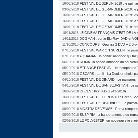
16/02/2019
FESTIVAL DE BERLIN 2019 : le palma
03/02/2019
FESTIVAL DE GERARDMER 2019: le p
16/01/2019
FESTIVAL DE GERARDMER 2019: les ju
16/01/2019
FESTIVAL DE GERARDMER 2019: la sé
10/01/2019
FESTIVAL DE GERARDMER 2019: deu
18/11/2018
LE CINEMA FRANÇAIS C’EST DE LA M
14/11/2018
DOGMAN : sortie Blu-Ray, DVD et VO
11/10/2018
CONCOURS : Gagnez 2 DVD + 2 Blu-
07/10/2018
FESTIVAL WAR ON SCREEN : le palm
07/10/2018
AQUAMAN : la bande-annonce qui fait 
06/10/2018
ROMA : la bande-annonce du nouveau f
05/10/2018
ETRANGE FESTIVAL : le triomphe de 
05/10/2018
OSCARS : Le film La Douleur choisi pa
04/10/2018
FESTIVAL DE DINARD : Le palmarès
04/10/2018
FESTIVAL DE SAN SEBASTIAN : Le p
16/09/2018
DECES : Kirin Kiki (1943-2018)
16/09/2018
FESTIVAL DE TORONTO : Green Book 
08/09/2018
FESTIVAL DE DEAUVILLE : Le palmar
08/09/2018
MOSTRA DE VENISE : Roma remporte l
08/09/2018
SUSPIRIA : la bande-annonce du rem
02/09/2018
LE POLYESTER: un nouveau site créé pa