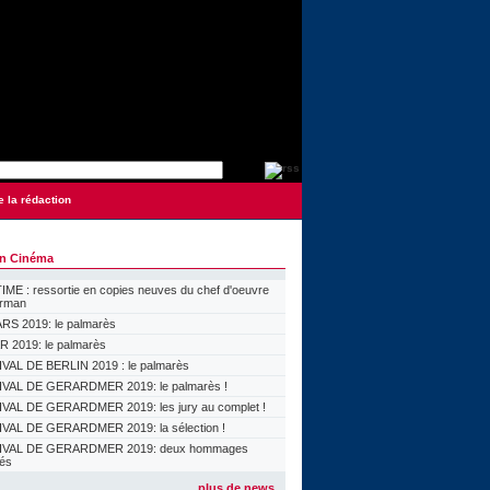
e la rédaction
on Cinéma
ME : ressortie en copies neuves du chef d'oeuvre
orman
S 2019: le palmarès
 2019: le palmarès
VAL DE BERLIN 2019 : le palmarès
VAL DE GERARDMER 2019: le palmarès !
VAL DE GERARDMER 2019: les jury au complet !
VAL DE GERARDMER 2019: la sélection !
IVAL DE GERARDMER 2019: deux hommages
lés
plus de news