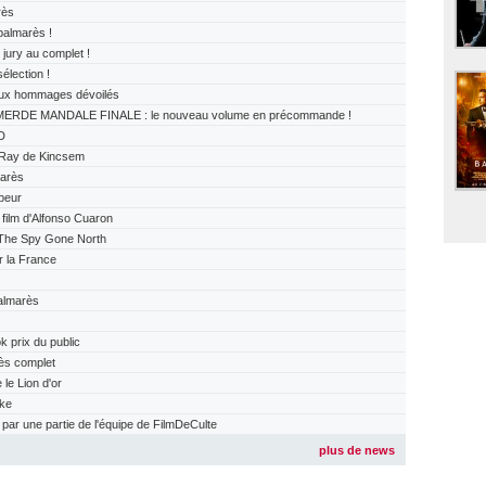
rès
almarès !
ry au complet !
lection !
x hommages dévoilés
ERDE MANDALE FINALE : le nouveau volume en précommande !
D
Ray de Kincsem
arès
peur
ilm d'Alfonso Cuaron
The Spy Gone North
r la France
almarès
prix du public
ès complet
e Lion d'or
ake
r une partie de l'équipe de FilmDeCulte
plus de news