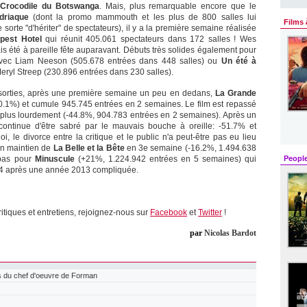
Crocodile du Botswanga
. Mais, plus remarquable encore que le
driaque
(dont la promo mammouth et les plus de 800 salles lui
Films 
sorte "d'hériter" de spectateurs), il y a la première semaine réalisée
pest Hotel
qui réunit 405.061 spectateurs dans 172 salles ! Wes
is été à pareille fête auparavant. Débuts très solides également pour
ec Liam Neeson (505.678 entrées dans 448 salles) ou
Un été à
ryl Streep (230.896 entrées dans 230 salles).
sorties, après une première semaine un peu en dedans,
La Grande
.1%) et cumule 945.745 entrées en 2 semaines. Le film est repassé
plus lourdement (-44.8%, 904.783 entrées en 2 semaines). Après un
ontinue d'être sabré par le mauvais bouche à oreille: -51.7% et
le divorce entre la critique et le public n'a peut-être pas eu lieu
on maintien de
La Belle et la Bête
en 3e semaine (-16.2%, 1.494.638
 pas pour
Minuscule
(+21%, 1.224.942 entrées en 5 semaines) qui
Peopl
014 après une année 2013 compliquée.
ritiques et entretiens, rejoignez-nous sur
Facebook
et
Twitter
!
par
Nicolas Bardot
 du chef d'oeuvre de Forman