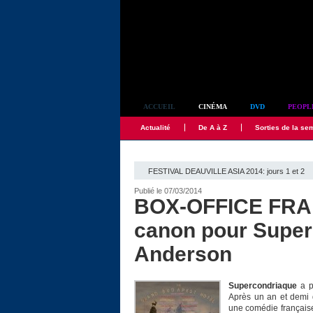
Simplement culte
ACCUEIL
CINÉMA
DVD
PEOPL
Actualité
De A à Z
Sorties de la se
FESTIVAL DEAUVILLE ASIA 2014: jours 1 et 2
Publié le 07/03/2014
BOX-OFFICE FRAN
canon pour Super
Anderson
Supercondriaque
a p
Après un an et demi 
une comédie français