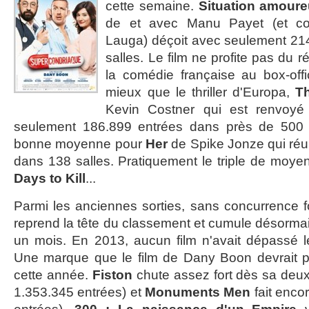
cette semaine.
Situation amoure
de et avec Manu Payet (et co-
Lauga) déçoit avec seulement 21
salles. Le film ne profite pas du 
la comédie française au box-offi
mieux que le thriller d'Europa,
Th
Kevin Costner qui est renvoy
seulement 186.899 entrées dans près de 500 s
bonne moyenne pour
Her
de Spike Jonze qui réu
dans 138 salles. Pratiquement le triple de moy
Days to Kill
...
Parmi les anciennes sorties, sans concurrence f
reprend la tête du classement et cumule désorma
un mois. En 2013, aucun film n'avait dépassé le
Une marque que le film de Dany Boon devrait p
cette année.
Fiston
chute assez fort dès sa deu
1.353.345 entrées) et
Monuments Men
fait enco