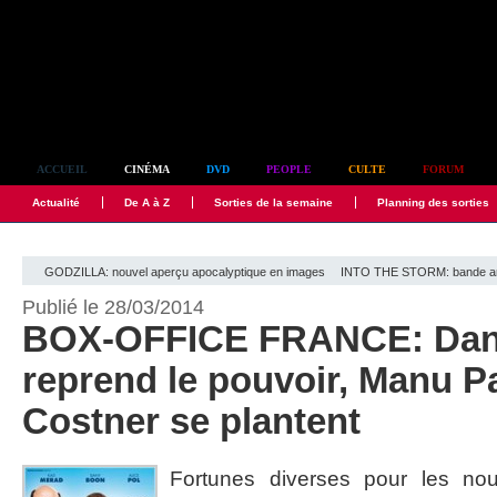
Simplement culte
ACCUEIL
CINÉMA
DVD
PEOPLE
CULTE
FORUM
Actualité
De A à Z
Sorties de la semaine
Planning des sorties
GODZILLA: nouvel aperçu apocalyptique en images
INTO THE STORM: bande anno
Publié le 28/03/2014
BOX-OFFICE FRANCE: Dan
reprend le pouvoir, Manu P
Costner se plantent
Fortunes diverses pour les nou