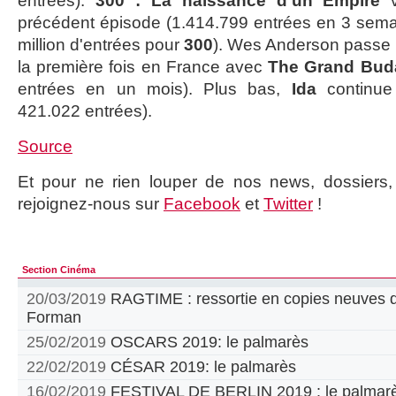
entrées).
300 : La naissance d'un Empire
v
précédent épisode (1.414.799 entrées en 3 sema
million d'entrées pour
300
). Wes Anderson passe l
la première fois en France avec
The Grand Buda
entrées en un mois). Plus bas,
Ida
continue 
421.022 entrées).
Source
Et pour ne rien louper de nos news, dossiers, c
rejoignez-nous sur
Facebook
et
Twitter
!
Section Cinéma
20/03/2019
RAGTIME : ressortie en copies neuves d
Forman
25/02/2019
OSCARS 2019: le palmarès
22/02/2019
CÉSAR 2019: le palmarès
16/02/2019
FESTIVAL DE BERLIN 2019 : le palmar