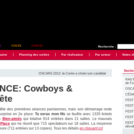
E
CULTE
FORUM
Recherche :
maine
Planning des sorties
Par réalisateur
Par acteur
Notes d
Secti
OSCARS 2012: la Corée a choisi son candidat
RAGTI
de F
NCE: Cowboys &
OSCAR
CÉSAR
ête
FESTI
FESTI
 tête des premières séances parisiennes, mais son démarrage reste
FESTI
Surprise en 2e place:
Tu seras mon fils
se faufile avec 1335 tickets
FESTI
ux
Bien-aimés
qui totalise 914 entrées dans 21 salles. Le mauvais
FEST
 Place
qui ne réunit que 715 spectateurs sur 18 salles. La moyenne
dévoi
ure (711 entrées sur 13 copies). Tous les détails
en cliquant ici!