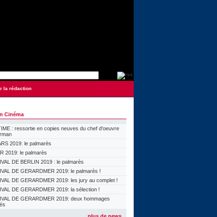
e la rédaction
on Cinéma
ME : ressortie en copies neuves du chef d'oeuvre
orman
S 2019: le palmarès
 2019: le palmarès
VAL DE BERLIN 2019 : le palmarès
VAL DE GERARDMER 2019: le palmarès !
VAL DE GERARDMER 2019: les jury au complet !
VAL DE GERARDMER 2019: la sélection !
IVAL DE GERARDMER 2019: deux hommages
lés
plus de news