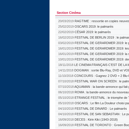
Section Cinéma
20/03/2019
RAGTIME : ressortie en copies neuves
25/02/2019
OSCARS 2019: le palmarès
22/02/2019
CÉSAR 2019: le palmarès
16/02/2019
FESTIVAL DE BERLIN 2019 : le palma
03/02/2019
FESTIVAL DE GERARDMER 2019: le p
16/01/2019
FESTIVAL DE GERARDMER 2019: les ju
16/01/2019
FESTIVAL DE GERARDMER 2019: la sé
10/01/2019
FESTIVAL DE GERARDMER 2019: deu
18/11/2018
LE CINEMA FRANÇAIS C’EST DE LA M
14/11/2018
DOGMAN : sortie Blu-Ray, DVD et VO
11/10/2018
CONCOURS : Gagnez 2 DVD + 2 Blu-
07/10/2018
FESTIVAL WAR ON SCREEN : le palm
07/10/2018
AQUAMAN : la bande-annonce qui fait 
06/10/2018
ROMA : la bande-annonce du nouveau f
05/10/2018
ETRANGE FESTIVAL : le triomphe de 
05/10/2018
OSCARS : Le film La Douleur choisi pa
04/10/2018
FESTIVAL DE DINARD : Le palmarès
04/10/2018
FESTIVAL DE SAN SEBASTIAN : Le p
16/09/2018
DECES : Kirin Kiki (1943-2018)
16/09/2018
FESTIVAL DE TORONTO : Green Book 