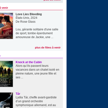
à venir
Love Lies Bleeding
États-Unis, 2024
De
Rose Glass
Lou, gérante solitaire d'une salle
de sport, tombe éperdument
amoureuse de Jackie, une ...
plus de films à venir
e
Knock at the Cabin
Alors qu’ils passent leurs
vacances dans un chalet isolé en
pleine nature, une jeune fille et
ses ...
Tár
Lydia Tár, cheffe avant-gardiste
d’un grand orchestre
symphonique allemand, est au