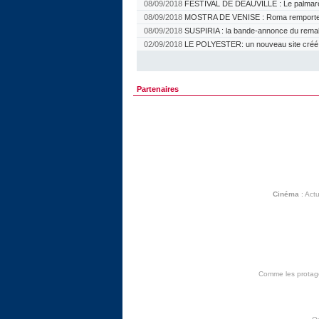
08/09/2018
FESTIVAL DE DEAUVILLE : Le palmar
08/09/2018
MOSTRA DE VENISE : Roma remporte l
08/09/2018
SUSPIRIA : la bande-annonce du rem
02/09/2018
LE POLYESTER: un nouveau site créé pa
Partenaires
Cinéma
:
Actu
Comme les protagon