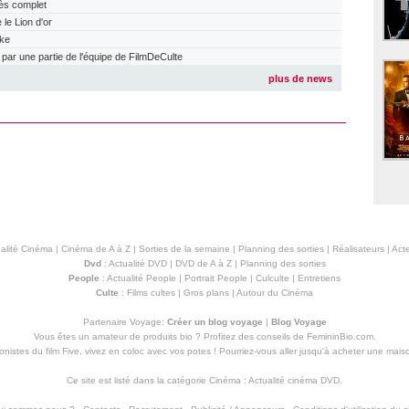
ès complet
e Lion d'or
ake
r une partie de l'équipe de FilmDeCulte
plus de news
alité Cinéma
|
Cinéma de A à Z
|
Sorties de la semaine
|
Planning des sorties
|
Réalisateurs
|
Acte
Dvd
:
Actualité DVD
|
DVD de A à Z
|
Planning des sorties
People
:
Actualité People
|
Portrait People
|
Culculte
|
Entretiens
Culte
:
Films cultes
|
Gros plans
|
Autour du Cinéma
Partenaire Voyage:
Créer un blog voyage
|
Blog Voyage
Vous êtes un amateur de produits
bio
? Profitez des conseils de FemininBio.com.
istes du film Five, vivez en coloc avec vos potes ! Pourriez-vous aller jusqu'à
acheter une mais
Ce site est listé dans la catégorie
Cinéma
:
Actualité cinéma DVD
.