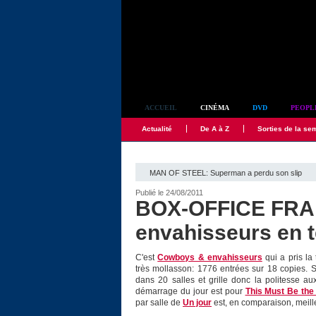
Simplement culte
ACCUEIL
CINÉMA
DVD
PEOPL
Actualité
De A à Z
Sorties de la se
MAN OF STEEL: Superman a perdu son slip
Publié le 24/08/2011
BOX-OFFICE FRA
envahisseurs en t
C'est
Cowboys & envahisseurs
qui a pris la
très mollasson: 1776 entrées sur 18 copies. 
dans 20 salles et grille donc la politesse a
démarrage du jour est pour
This Must Be the
par salle de
Un jour
est, en comparaison, meille