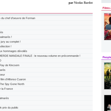
par
Nicolas Bardot
Films 
 du chef d'oeuvre de Forman
rès
almarès !
ry au complet !
lection !
x hommages dévoilés
ERDE MANDALE FINALE : le nouveau volume en précommande !
Peopl
D
Ray de Kincsem
arès
peur
ilm d'Alfonso Cuaron
The Spy Gone North
r la France
almarès
prix du public