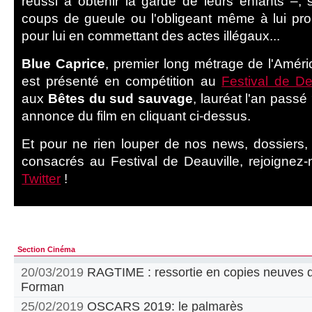
réussi à obtenir la garde de leurs enfants –,
coups de gueule ou l'obligeant même à lui pr
pour lui en commettant des actes illégaux...
Blue Caprice
, premier long métrage de l'Amér
est présenté en compétition au
Festival de De
aux
Bêtes du sud sauvage
, lauréat l'an pass
annonce du film en cliquant ci-dessus.
Et pour ne rien louper de nos news, dossiers, c
consacrés au Festival de Deauville, rejoignez
Twitter
!
Section Cinéma
20/03/2019
RAGTIME : ressortie en copies neuves d
Forman
25/02/2019
OSCARS 2019: le palmarès