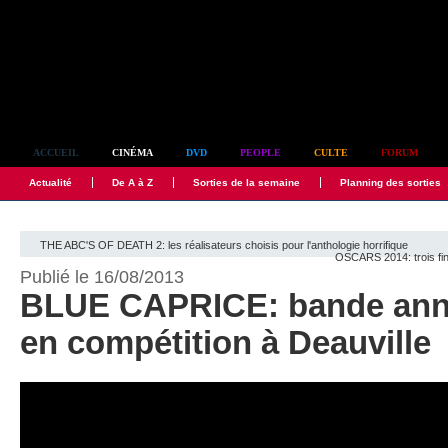
Simplement culte
ACCUEIL
CINÉMA
DVD
PEOPLE
CULTE
FORUM
Actualité
De A à Z
Sorties de la semaine
Planning des sorties
THE ABC'S OF DEATH 2: les réalisateurs choisis pour l'anthologie horrifique
OSCARS 2014: trois fin
Publié le 16/08/2013
BLUE CAPRICE: bande anno
en compétition à Deauville