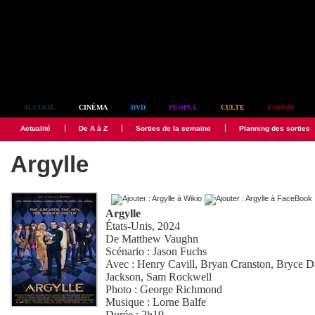
Simplement culte
ACCUEIL
CINÉMA
DVD
PEOPLE
CULTE
FORUM
Actualité
De A à Z
Sorties de la semaine
Planning des sorties
Argylle
Argylle
États-Unis, 2024
De
Matthew Vaughn
Scénario :
Jason Fuchs
Avec :
Henry Cavill
,
Bryan Cranston
,
Bryce D
Jackson
,
Sam Rockwell
Photo :
George Richmond
Musique :
Lorne Balfe
Durée : 2h19