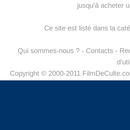
jusqu'à
acheter 
Ce site est listé dans la cat
Qui sommes-nous ?
-
Contacts
-
Re
d'ut
Copyright © 2000-2011 FilmDeCulte.c