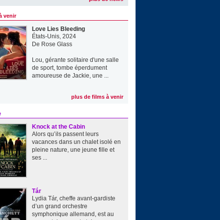
à venir
Love Lies Bleeding
États-Unis, 2024
De
Rose Glass
Lou, gérante solitaire d'une salle
de sport, tombe éperdument
amoureuse de Jackie, une ...
plus de films à venir
e
Knock at the Cabin
Alors qu’ils passent leurs
vacances dans un chalet isolé en
pleine nature, une jeune fille et
ses ...
Tár
Lydia Tár, cheffe avant-gardiste
d’un grand orchestre
symphonique allemand, est au