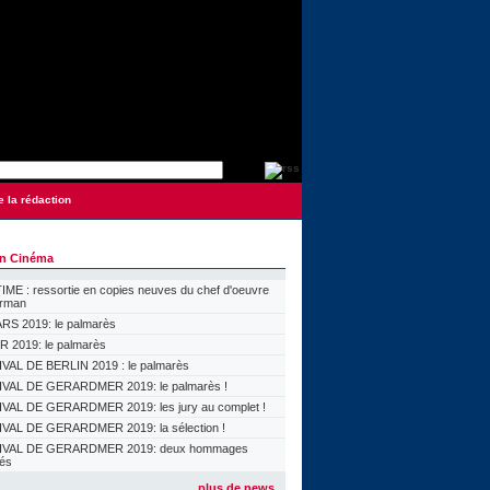
e la rédaction
on Cinéma
ME : ressortie en copies neuves du chef d'oeuvre
orman
S 2019: le palmarès
 2019: le palmarès
VAL DE BERLIN 2019 : le palmarès
VAL DE GERARDMER 2019: le palmarès !
VAL DE GERARDMER 2019: les jury au complet !
VAL DE GERARDMER 2019: la sélection !
IVAL DE GERARDMER 2019: deux hommages
lés
plus de news