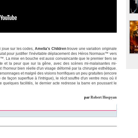
 joue sur les codes,
Amelia's Children
trouve une variation originale
lat pour justifier l'inévitable déplacement des Héros Normaux™ vers
. La mise en bouche est aussi convaincante que le premier tiers se
nte et la peur que sur la gêne, avec des scènes mi-malaisantes mi-
l'horreur bien réelle d'un visage déformé par la chirurgie esthétique.
sonnages et malgré des visions horrifiques un peu gratuites (encore
e façon superflue à l'intrigue), le récit souffre d'un ventre mou où il
uelques facilités, le dernier acte redresse la barre en poussant le
par
Robert Hospyan