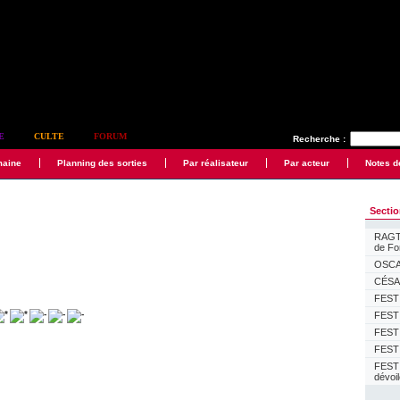
E
CULTE
FORUM
Recherche :
maine
Planning des sorties
Par réalisateur
Par acteur
Notes d
Secti
RAGTI
de F
OSCAR
CÉSAR
FESTI
FESTI
FESTI
FESTI
FEST
dévoi