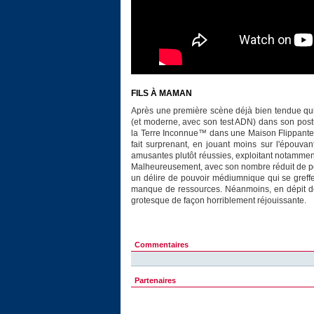
FILS À MAMAN
Après une première scène déjà bien tendue qui
(et moderne, avec son test ADN) dans son postu
la Terre Inconnue™ dans une Maison Flippante™
fait surprenant, en jouant moins sur l'épouva
amusantes plutôt réussies, exploitant notamment 
Malheureusement, avec son nombre réduit de per
un délire de pouvoir médiumnique qui se greffe d
manque de ressources. Néanmoins, en dépit de q
grotesque de façon horriblement réjouissante.
Commentaires
Partenaires