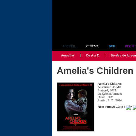
Simplement culte
ACCUEIL
CINÉMA
DVD
PEOPL
Actualité
De A à Z
Sorties de la se
Amelia's Children
Amelia's Children
A Semente Do Mal
Portugal, 2023
De
Gabriel Abrantes
Durée : 1h31
Sortie : 31/01/2024
Note FilmDeCulte :