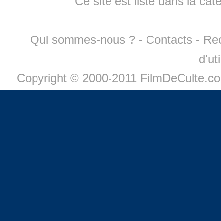
Ce site est listé dans la cat
Qui sommes-nous ?
-
Contacts
-
Re
d'ut
Copyright © 2000-2011 FilmDeCulte.c