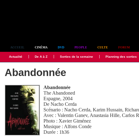
Simplement culte
ACCUEIL
CINÉMA
DVD
PEOPLE
CULTE
FORUM
Actualité
De A à Z
Sorties de la semaine
Planning des sorties
Abandonnée
Abandonnée
The Abandoned
Espagne, 2004
De
Nacho Cerda
Scénario :
Nacho Cerda
,
Karim Hussain
,
Richar
Avec :
Valentin Ganev
,
Anastasia Hille
,
Carlos R
Photo :
Xavier Giménez
Musique :
Alfons Conde
Durée : 1h36