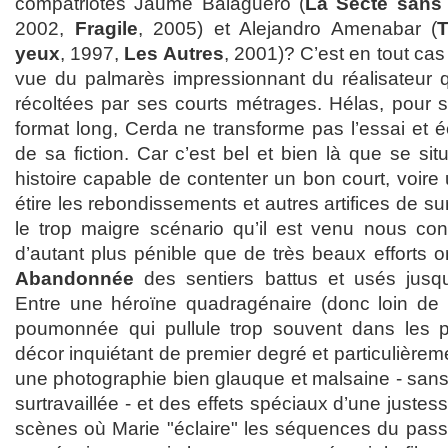
compatriotes Jaume Balaguero (
La Secte sans
2002,
Fragile
, 2005) et Alejandro Amenabar (
T
yeux
, 1997,
Les Autres
, 2001)? C’est en tout cas 
vue du palmarès impressionnant du réalisateur
récoltées par ses courts métrages. Hélas, pour
format long, Cerda ne transforme pas l’essai et é
de sa fiction. Car c’est bel et bien là que se si
histoire capable de contenter un bon court, voire 
étire les rebondissements et autres artifices de s
le trop maigre scénario qu’il est venu nous cont
d’autant plus pénible que de très beaux efforts on
Abandonnée
des sentiers battus et usés jusq
Entre une héroïne quadragénaire (donc loin de 
poumonnée qui pullule trop souvent dans les pr
décor inquiétant de premier degré et particulièrem
une photographie bien glauque et malsaine - sans 
surtravaillée - et des effets spéciaux d’une justesse 
scènes où Marie "éclaire" les séquences du passé