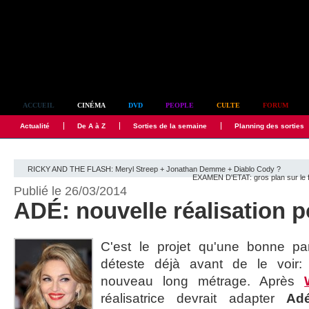
Simplement culte
ACCUEIL
CINÉMA
DVD
PEOPLE
CULTE
FORUM
Actualité
De A à Z
Sorties de la semaine
Planning des sorties
RICKY AND THE FLASH: Meryl Streep + Jonathan Demme + Diablo Cody ?
EXAMEN D'ETAT: gros plan sur le f
Publié le 26/03/2014
ADÉ: nouvelle réalisation
C'est le projet qu'une bonne pa
déteste déjà avant de le voir
nouveau long métrage. Après
réalisatrice devrait adapter
Ad