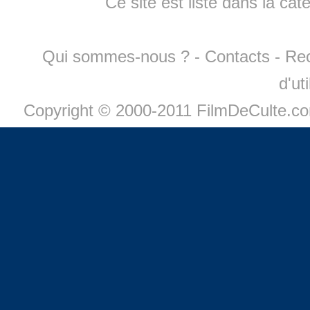
Ce site est listé dans la cat
Qui sommes-nous ?
-
Contacts
-
Re
d'ut
Copyright © 2000-2011 FilmDeCulte.c