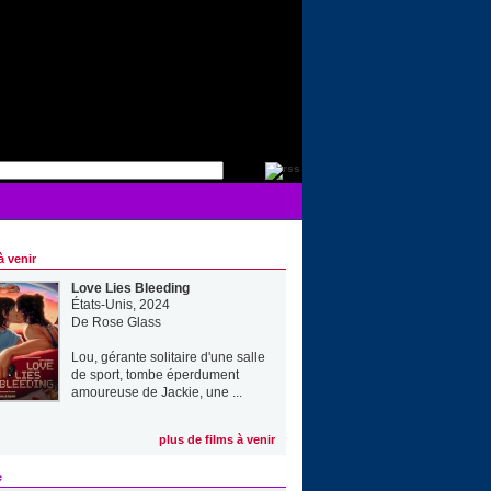
à venir
Love Lies Bleeding
États-Unis, 2024
De
Rose Glass
Lou, gérante solitaire d'une salle
de sport, tombe éperdument
amoureuse de Jackie, une ...
plus de films à venir
e