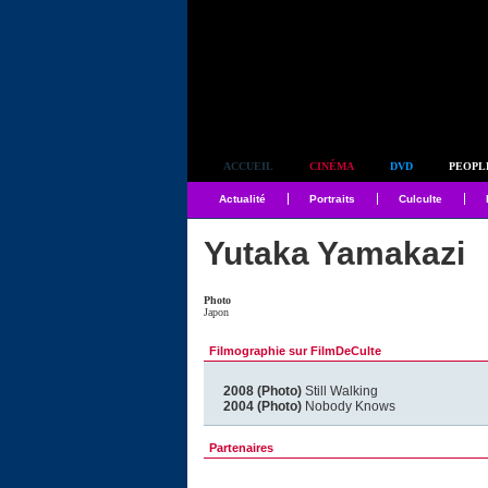
Simplement culte
ACCUEIL
CINÉMA
DVD
PEOPL
Actualité
Portraits
Culculte
Yutaka Yamakazi
Photo
Japon
Filmographie sur FilmDeCulte
2008 (Photo)
Still Walking
2004 (Photo)
Nobody Knows
Partenaires