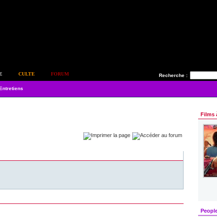
E
CULTE
FORUM
Recherche :
Entretiens
Films 
Peopl