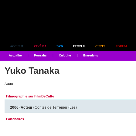
Simplement culte
ACCUEIL
CINÉMA
DVD
PEOPLE
CULTE
FORUM
Actualité
Portraits
Culculte
Entretiens
Yuko Tanaka
Acteur
Filmographie sur FilmDeCulte
2006 (Acteur)
Contes de Terremer (Les)
Partenaires