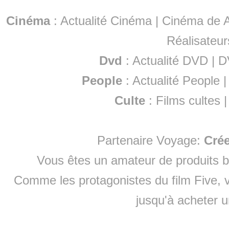
Cinéma
:
Actualité Cinéma
|
Cinéma de A
Réalisateur
Dvd
:
Actualité DVD
|
D
People
:
Actualité People
Culte
:
Films cultes
Partenaire Voyage:
Cré
Vous êtes un amateur de produits
b
Comme les protagonistes du film Five, v
jusqu'à
acheter 