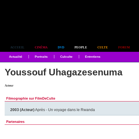
Simplement culte
ACCUEIL
CINÉMA
DVD
PEOPLE
CULTE
FORUM
Actualité
Portraits
Culculte
Entretiens
Youssouf Uhagazesenuma
Acteur
Filmographie sur FilmDeCulte
2003 (Acteur)
Après - Un voyage dans le Rwanda
Partenaires