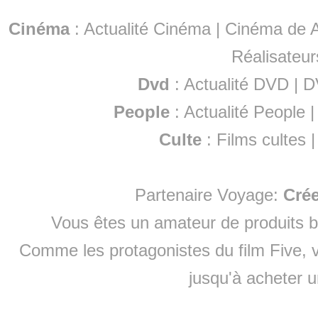
Cinéma
:
Actualité Cinéma
|
Cinéma de A
Réalisateur
Dvd
:
Actualité DVD
|
D
People
:
Actualité People
Culte
:
Films cultes
Partenaire Voyage:
Cré
Vous êtes un amateur de produits
b
Comme les protagonistes du film Five, v
jusqu'à
acheter 