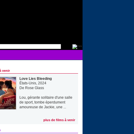
à venir
Love Lies Bleeding
États-Unis, 2024
De
Rose Glass
Lou, gérante solitaire d'une salle
de sport, tombe éperdument
amoureuse de Jackie, une ...
plus de films à venir
e