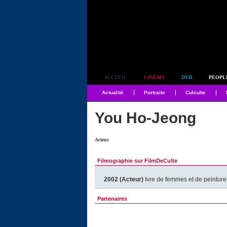
Simplement culte
ACCUEIL
CINÉMA
DVD
PEOPL
Actualité
Portraits
Culculte
You Ho-Jeong
Acteur
Filmographie sur FilmDeCulte
2002 (Acteur)
Ivre de femmes et de peinture
Partenaires