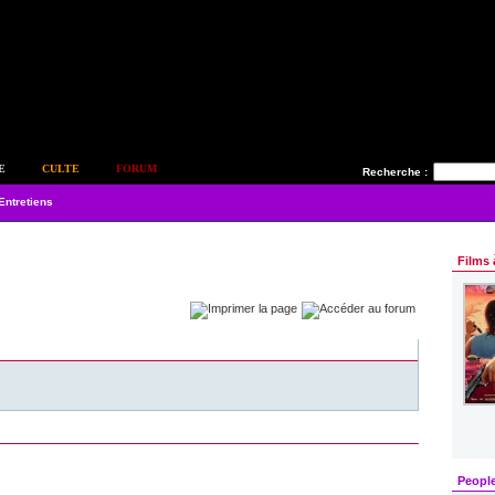
E
CULTE
FORUM
Recherche :
Entretiens
Films 
Peopl