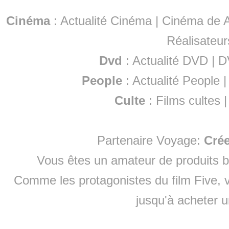
Cinéma
:
Actualité Cinéma
|
Cinéma de A
Réalisateur
Dvd
:
Actualité DVD
|
D
People
:
Actualité People
Culte
:
Films cultes
Partenaire Voyage:
Cré
Vous êtes un amateur de produits
b
Comme les protagonistes du film Five, v
jusqu'à
acheter 