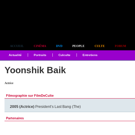
Simplement culte
ACCUEIL
CINÉMA
DVD
PEOPLE
CULTE
FORUM
Actualité
Portraits
Culculte
Entretiens
Yoonshik Baik
Actrice
Filmographie sur FilmDeCulte
2005 (Actrice)
President’s Last Bang (The)
Partenaires