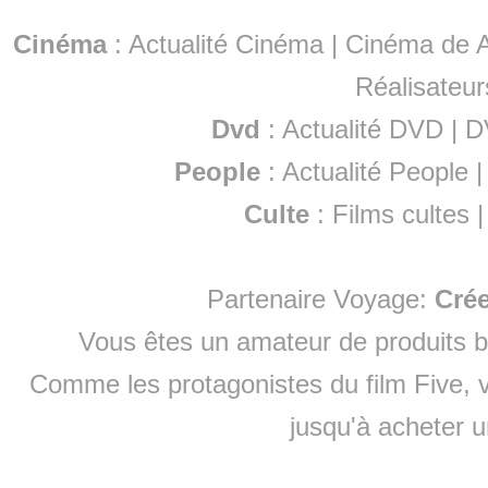
Cinéma
:
Actualité Cinéma
|
Cinéma de A
Réalisateur
Dvd
:
Actualité DVD
|
D
People
:
Actualité People
Culte
:
Films cultes
Partenaire Voyage:
Cré
Vous êtes un amateur de produits
b
Comme les protagonistes du film Five, v
jusqu'à
acheter 