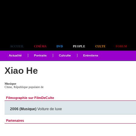
Simplement culte
ACCUEIL
CINÉMA
DVD
PEOPLE
CULTE
FORUM
Actualité
Portraits
Culculte
Entretiens
Xiao He
Musique
Chine, République populaire de
Filmographie sur FilmDeCulte
2006 (Musique)
Voiture de luxe
Partenaires