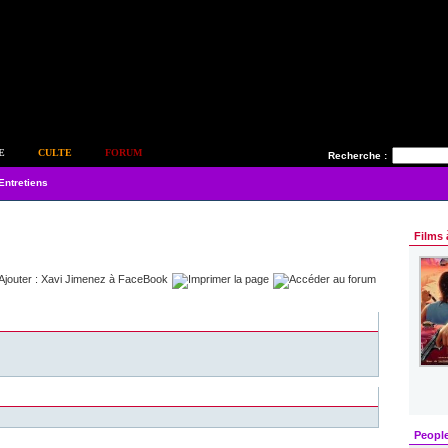
E
CULTE
FORUM
Recherche :
Entretiens
Films 
Peopl