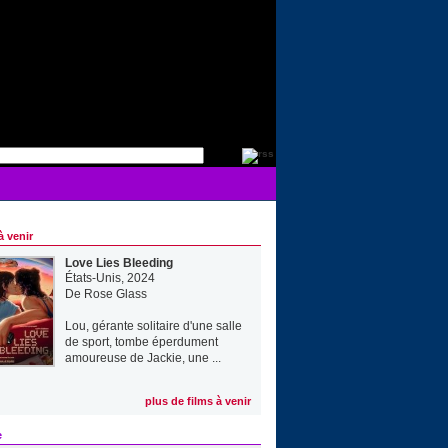
à venir
Love Lies Bleeding
États-Unis, 2024
De
Rose Glass
Lou, gérante solitaire d'une salle
de sport, tombe éperdument
amoureuse de Jackie, une ...
plus de films à venir
e