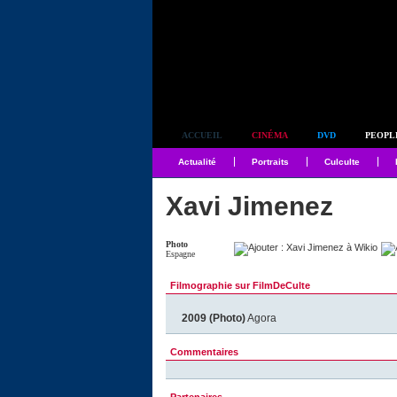
Simplement culte
ACCUEIL
CINÉMA
DVD
PEOPL
Actualité
Portraits
Culculte
Xavi Jimenez
Photo
Espagne
Filmographie sur FilmDeCulte
2009 (Photo)
Agora
Commentaires