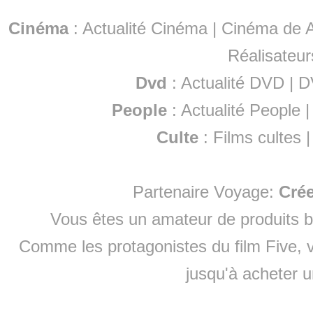
Cinéma
:
Actualité Cinéma
|
Cinéma de A
Réalisateur
Dvd
:
Actualité DVD
|
D
People
:
Actualité People
Culte
:
Films cultes
Partenaire Voyage:
Cré
Vous êtes un amateur de produits
b
Comme les protagonistes du film Five, v
jusqu'à
acheter 