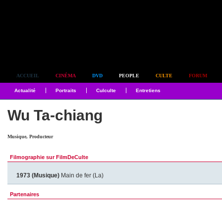
Simplement culte
ACCUEIL
CINÉMA
DVD
PEOPLE
CULTE
FORUM
Actualité
Portraits
Culculte
Entretiens
Wu Ta-chiang
Musique, Producteur
Filmographie sur FilmDeCulte
1973 (Musique)
Main de fer (La)
Partenaires