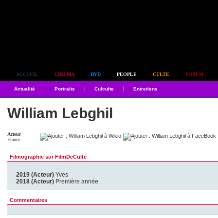
Simplement culte
ACCUEIL
CINÉMA
DVD
PEOPLE
CULTE
FORUM
Actualité
Portraits
Culculte
Entretiens
William Lebghil
Acteur
France
Filmographie sur FilmDeCulte
2019 (Acteur)
Yves
2018 (Acteur)
Première année
Commentaires