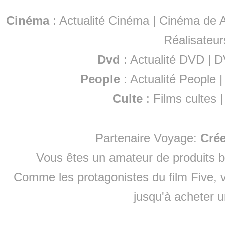
Cinéma
:
Actualité Cinéma
|
Cinéma de A
Réalisateur
Dvd
:
Actualité DVD
|
D
People
:
Actualité People
Culte
:
Films cultes
Partenaire Voyage:
Cré
Vous êtes un amateur de produits
b
Comme les protagonistes du film Five, v
jusqu'à
acheter 