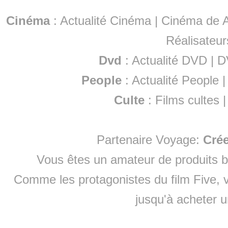
Cinéma
:
Actualité Cinéma
|
Cinéma de A
Réalisateur
Dvd
:
Actualité DVD
|
D
People
:
Actualité People
Culte
:
Films cultes
Partenaire Voyage:
Cré
Vous êtes un amateur de produits
b
Comme les protagonistes du film Five, v
jusqu'à
acheter 