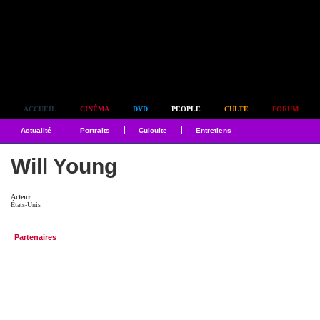
Simplement culte
ACCUEIL
CINÉMA
DVD
PEOPLE
CULTE
FORUM
Actualité
Portraits
Culculte
Entretiens
Will Young
Acteur
États-Unis
Partenaires