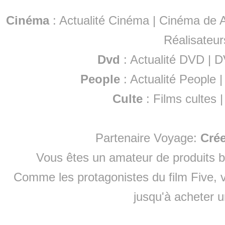
Cinéma
:
Actualité Cinéma
|
Cinéma de A
Réalisateur
Dvd
:
Actualité DVD
|
D
People
:
Actualité People
Culte
:
Films cultes
Partenaire Voyage:
Cré
Vous êtes un amateur de produits
b
Comme les protagonistes du film Five, v
jusqu'à
acheter 