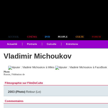
Simplement culte
ACCUEIL
CINÉMA
DVD
PEOPLE
CULTE
FORUM
Actualité
Portraits
Culculte
Entretiens
Vladimir Michoukov
Photo
Russie, Fédération de
Filmographie sur FilmDeCulte
2003 (Photo)
Retour (Le)
Commentaires