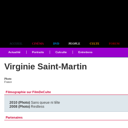
Simplement culte
ACCUEIL
CINÉMA
DVD
PEOPLE
CULTE
FORUM
Actualité
Portraits
Culculte
Entretiens
Virginie Saint-Martin
Photo
France
Filmographie sur FilmDeCulte
2010 (Photo)
Sans queue ni tête
2008 (Photo)
Restless
Partenaires