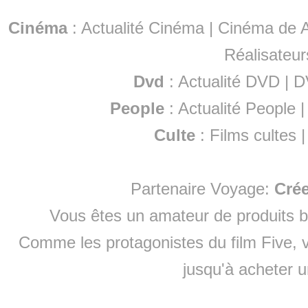
Cinéma
:
Actualité Cinéma
|
Cinéma de A
Réalisateur
Dvd
:
Actualité DVD
|
D
People
:
Actualité People
Culte
:
Films cultes
Partenaire Voyage:
Cré
Vous êtes un amateur de produits
b
Comme les protagonistes du film Five, v
jusqu'à
acheter 