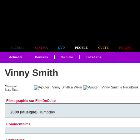
Simplement culte
ACCUEIL
CINÉMA
DVD
PEOPLE
CULTE
FORUM
Actualité
Portraits
Culculte
Entretiens
Vinny Smith
Musique
États-Unis
Filmographie sur FilmDeCulte
2009 (Musique)
Humpday
Commentaires