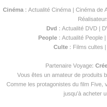
Cinéma
:
Actualité Cinéma
|
Cinéma de A
Réalisateur
Dvd
:
Actualité DVD
|
D
People
:
Actualité People
Culte
:
Films cultes
Partenaire Voyage:
Cré
Vous êtes un amateur de produits
b
Comme les protagonistes du film Five, v
jusqu'à
acheter 