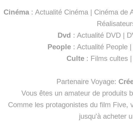
Cinéma
:
Actualité Cinéma
|
Cinéma de A
Réalisateur
Dvd
:
Actualité DVD
|
D
People
:
Actualité People
Culte
:
Films cultes
Partenaire Voyage:
Cré
Vous êtes un amateur de produits
b
Comme les protagonistes du film Five, v
jusqu'à
acheter 