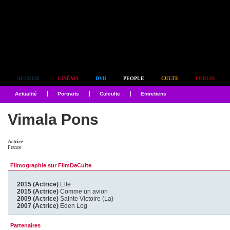
Simplement culte
ACCUEIL
CINÉMA
DVD
PEOPLE
CULTE
FORUM
Actualité
Portraits
Culculte
Entretiens
Vimala Pons
Actrice
France
Filmographie sur FilmDeCulte
2015 (Actrice)
Elle
2015 (Actrice)
Comme un avion
2009 (Actrice)
Sainte Victoire (La)
2007 (Actrice)
Eden Log
Partenaires