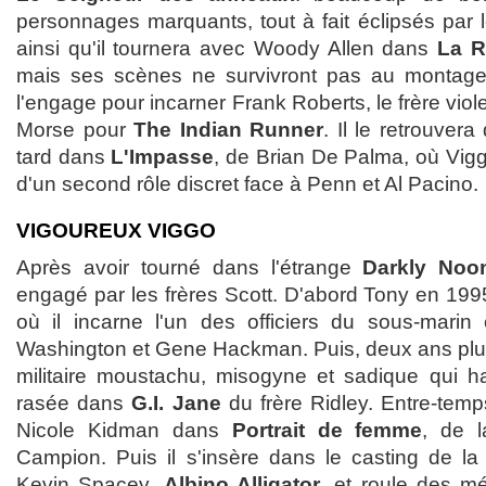
personnages marquants, tout à fait éclipsés par l
ainsi qu'il tournera avec Woody Allen dans
La R
mais ses scènes ne survivront pas au montag
l'engage pour incarner Frank Roberts, le frère viol
Morse pour
The Indian Runner
. Il le retrouvera
tard dans
L'Impasse
, de Brian De Palma, où Vigg
d'un second rôle discret face à Penn et Al Pacino.
VIGOUREUX VIGGO
Après avoir tourné dans l'étrange
Darkly Noo
engagé par les frères Scott. D'abord Tony en 19
où il incarne l'un des officiers du sous-mar
Washington et Gene Hackman. Puis, deux ans plus ta
militaire moustachu, misogyne et sadique qui 
rasée dans
G.I. Jane
du frère Ridley. Entre-temps
Nicole Kidman dans
Portrait de femme
, de 
Campion. Puis il s'insère dans le casting de la 
Kevin Spacey,
Albino Alligator
, et roule des mé