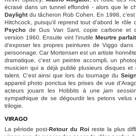
écrasé dans un tunnel effondré - alors que le ch
Daylight
du tâcheron Rob Cohen. En 1998, c'est
Hitchcock, puisqu'il reprend tout d'abord le rôl
Psycho
de Gus Van Sant, copie carbone et 
version 1960. Ensuite vint l'inutile
Meurtre parfai
d'exposer les propres peintures de Viggo dans l'
personnage. Car Mortensen est un artiste honnête e
dramatique, c'est un peintre accompli, un phot
musicien qui a déjà publié plusieurs disques et
talent. C'est ainsi que lors du tournage du
Seig
appareil photo ponctua les prises de vue d'Aragorn
acteurs jouant les Hobbits à une
jam sessio
sympathique de se dégourdir les petons velus e
trilogie.
VIRAGO
La période post-
Retour du Roi
reste la plus diff