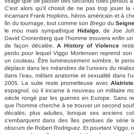
virage que de passer des seconds rôles perdus à 
C'est alors qu'il choisit de ne pas trop jouer la
incarnant Frank Hopkins, héros américain et à chev
fin du tournage, tout comme son
Brego
du
Seign
le mou mais sympathique
Hidalgo
, de Joe Joh
David Cronenberg que l'homme trouvera enfin un rô
de façon décalée.
A History of Violence
reste
perdu pour lequel Viggo Mortensen reprend so
un couteau. Être lumineusement sombre, le pers
déplace dans les méandres de l'univers du réali
dans l'eau, mêlant anatomie et sexualité dans l'u
2005. La suite reste prometteuse avec
Alatriste
espagnol, où il incarne à nouveau un militaire 
siècle rongé par les guerres en Europe. Sans reni
que l'homme cherche à se trouver un second souffle
décalés, plus adultes, lorsque ses anciens col
s'embarquent dans des îles perdues de série té
obscurs de Robert Rodriguez. Et pourtant Viggo, ro