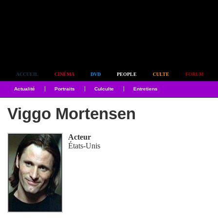
Simplement culte
ACCUEIL
CINÉMA
DVD
PEOPLE
CULTE
FORUM
Actualité
Portraits
Culculte
Entretiens
Viggo Mortensen
Acteur
États-Unis