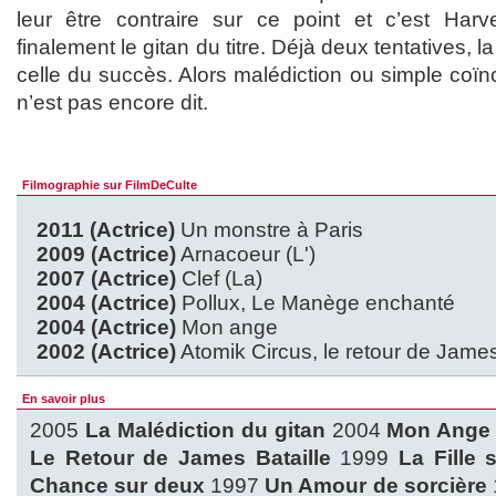
leur être contraire sur ce point et c’est Harve
finalement le gitan du titre. Déjà deux tentatives, l
celle du succès. Alors malédiction ou simple coï
n’est pas encore dit.
Filmographie sur FilmDeCulte
2011 (Actrice)
Un monstre à Paris
2009 (Actrice)
Arnacoeur (L')
2007 (Actrice)
Clef (La)
2004 (Actrice)
Pollux, Le Manège enchanté
2004 (Actrice)
Mon ange
2002 (Actrice)
Atomik Circus, le retour de James
En savoir plus
2005
La Malédiction du gitan
2004
Mon Ang
Le Retour de James Bataille
1999
La Fille 
Chance sur deux
1997
Un Amour de sorcière