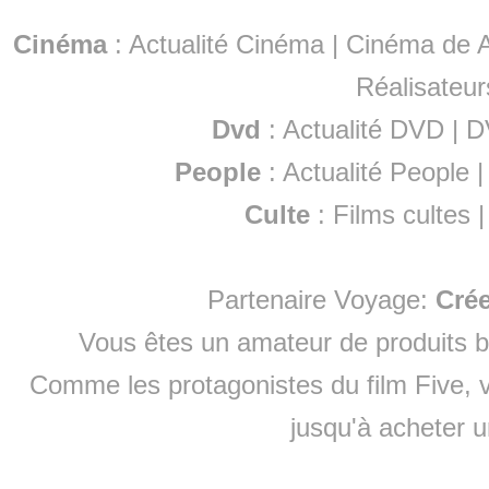
Cinéma
:
Actualité Cinéma
|
Cinéma de A
Réalisateur
Dvd
:
Actualité DVD
|
D
People
:
Actualité People
Culte
:
Films cultes
Partenaire Voyage:
Cré
Vous êtes un amateur de produits
b
Comme les protagonistes du film Five, v
jusqu'à
acheter 