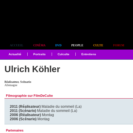
Simplement culte
ACCUEIL
CINÉMA
DVD
PEOPLE
CULTE
FORUM
Actualité
Portraits
Culculte
Entretiens
Ulrich Köhler
Réalisateur, Scénario
Allemagne
Filmographie sur FilmDeCulte
2011 (Réalisateur)
Maladie du sommeil (La)
2011 (Scénario)
Maladie du sommeil (La)
2006 (Réalisateur)
Montag
2006 (Scénario)
Montag
Partenaires