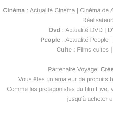
Cinéma
:
Actualité Cinéma
|
Cinéma de A
Réalisateur
Dvd
:
Actualité DVD
|
D
People
:
Actualité People
Culte
:
Films cultes
Partenaire Voyage:
Cré
Vous êtes un amateur de produits
b
Comme les protagonistes du film Five, v
jusqu'à
acheter 