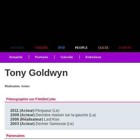
Simplement culte
ACCUEIL
CINÉMA
DVD
PEOPLE
CULTE
FORUM
Actualité
Portraits
Culculte
Entretiens
Tony Goldwyn
Réalisateur, Acteur
Filmographie sur FilmDeCulte
2011 (Acteur)
Flingueur (Le)
2009 (Acteur)
Dernière maison sur la gauche (La)
2006 (Réalisateur)
Last Kiss
2003 (Acteur)
Dernier Samourai (Le)
Partenaires