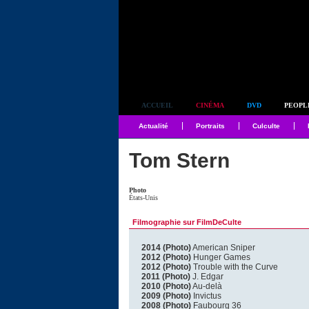
Simplement culte
ACCUEIL
CINÉMA
DVD
PEOPL
Actualité
Portraits
Culculte
Tom Stern
Photo
États-Unis
Filmographie sur FilmDeCulte
2014 (Photo)
American Sniper
2012 (Photo)
Hunger Games
2012 (Photo)
Trouble with the Curve
2011 (Photo)
J. Edgar
2010 (Photo)
Au-delà
2009 (Photo)
Invictus
2008 (Photo)
Faubourg 36