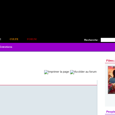
E
CULTE
FORUM
Recherche :
Entretiens
Films 
Peopl