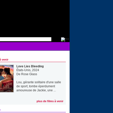
à venir
Love Lies Bleeding
États-Unis, 2024
De
Rose Glass
Lou, gérante solitaire d'une salle
de sport, tombe éperdument
amoureuse de Jackie, une ...
plus de films à venir
e