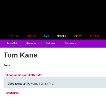
Simplement culte
ACCUEIL
CINÉMA
DVD
PEOPLE
CULTE
FORUM
Actualité
Portraits
Culculte
Entretiens
Tom Kane
Acteur
Filmographie sur FilmDeCulte
2002 (Acteur)
Powerpuff Girls (The)
Partenaires