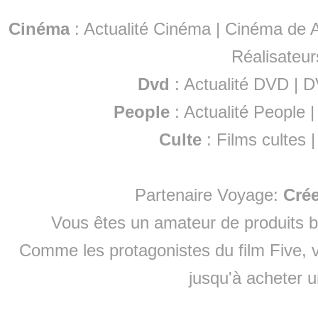
Cinéma
:
Actualité Cinéma
|
Cinéma de A
Réalisateur
Dvd
:
Actualité DVD
|
D
People
:
Actualité People
Culte
:
Films cultes
Partenaire Voyage:
Cré
Vous êtes un amateur de produits
b
Comme les protagonistes du film Five, v
jusqu'à
acheter 