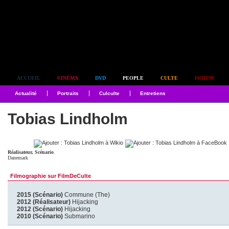
Simplement culte
ACCUEIL
CINÉMA
DVD
PEOPLE
CULTE
FORUM
Actualité
Portraits
Culculte
Entretiens
Tobias Lindholm
Réalisateur, Scénario
Danemark
Filmographie sur FilmDeCulte
2015 (Scénario)
Commune (The)
2012 (Réalisateur)
Hijacking
2012 (Scénario)
Hijacking
2010 (Scénario)
Submarino