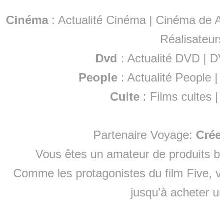
Cinéma
:
Actualité Cinéma
|
Cinéma de A
Réalisateur
Dvd
:
Actualité DVD
|
D
People
:
Actualité People
Culte
:
Films cultes
Partenaire Voyage:
Cré
Vous êtes un amateur de produits
b
Comme les protagonistes du film Five, v
jusqu'à
acheter 