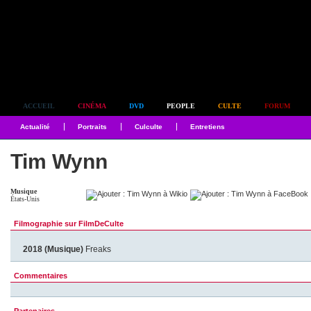
Simplement culte
ACCUEIL
CINÉMA
DVD
PEOPLE
CULTE
FORUM
Actualité
Portraits
Culculte
Entretiens
Tim Wynn
Musique
États-Unis
Filmographie sur FilmDeCulte
2018 (Musique)
Freaks
Commentaires