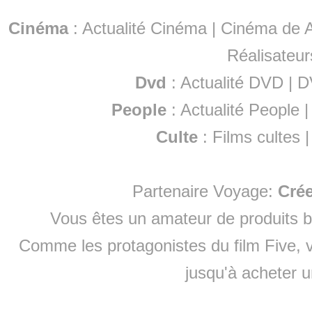
Cinéma
:
Actualité Cinéma
|
Cinéma de A
Réalisateur
Dvd
:
Actualité DVD
|
D
People
:
Actualité People
Culte
:
Films cultes
Partenaire Voyage:
Cré
Vous êtes un amateur de produits
b
Comme les protagonistes du film Five, v
jusqu'à
acheter 