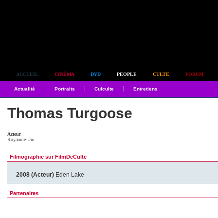
Simplement culte
ACCUEIL
CINÉMA
DVD
PEOPLE
CULTE
FORUM
Actualité
Portraits
Culculte
Entretiens
Thomas Turgoose
Acteur
Royaume-Uni
Filmographie sur FilmDeCulte
2008 (Acteur)
Eden Lake
Partenaires