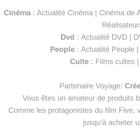
Cinéma
:
Actualité Cinéma
|
Cinéma de A
Réalisateur
Dvd
:
Actualité DVD
|
D
People
:
Actualité People
Culte
:
Films cultes
Partenaire Voyage:
Cré
Vous êtes un amateur de produits
b
Comme les protagonistes du film Five, v
jusqu'à
acheter 