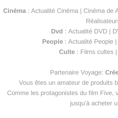
Cinéma
:
Actualité Cinéma
|
Cinéma de A
Réalisateur
Dvd
:
Actualité DVD
|
D
People
:
Actualité People
Culte
:
Films cultes
Partenaire Voyage:
Cré
Vous êtes un amateur de produits
b
Comme les protagonistes du film Five, v
jusqu'à
acheter 