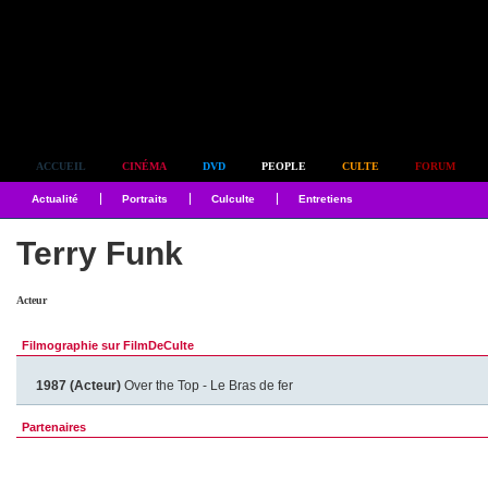
Simplement culte
ACCUEIL
CINÉMA
DVD
PEOPLE
CULTE
FORUM
Actualité
Portraits
Culculte
Entretiens
Terry Funk
Acteur
Filmographie sur FilmDeCulte
1987 (Acteur)
Over the Top - Le Bras de fer
Partenaires