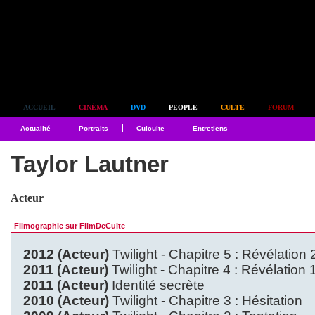
Simplement culte
ACCUEIL
CINÉMA
DVD
PEOPLE
CULTE
FORUM
Actualité
Portraits
Culculte
Entretiens
Taylor Lautner
Acteur
Filmographie sur FilmDeCulte
2012 (Acteur)
Twilight - Chapitre 5 : Révélation 
2011 (Acteur)
Twilight - Chapitre 4 : Révélation 
2011 (Acteur)
Identité secrète
2010 (Acteur)
Twilight - Chapitre 3 : Hésitation