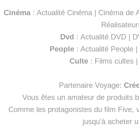
Cinéma
:
Actualité Cinéma
|
Cinéma de A
Réalisateur
Dvd
:
Actualité DVD
|
D
People
:
Actualité People
Culte
:
Films cultes
Partenaire Voyage:
Cré
Vous êtes un amateur de produits
b
Comme les protagonistes du film Five, v
jusqu'à
acheter 