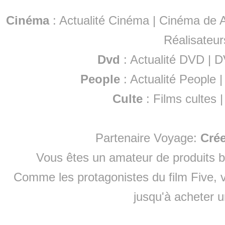
Cinéma
:
Actualité Cinéma
|
Cinéma de A
Réalisateur
Dvd
:
Actualité DVD
|
D
People
:
Actualité People
Culte
:
Films cultes
Partenaire Voyage:
Cré
Vous êtes un amateur de produits
b
Comme les protagonistes du film Five, v
jusqu'à
acheter 