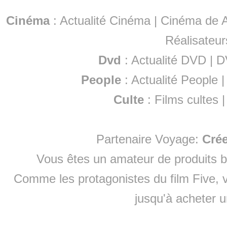
Cinéma
:
Actualité Cinéma
|
Cinéma de A
Réalisateur
Dvd
:
Actualité DVD
|
D
People
:
Actualité People
Culte
:
Films cultes
Partenaire Voyage:
Cré
Vous êtes un amateur de produits
b
Comme les protagonistes du film Five, v
jusqu'à
acheter 