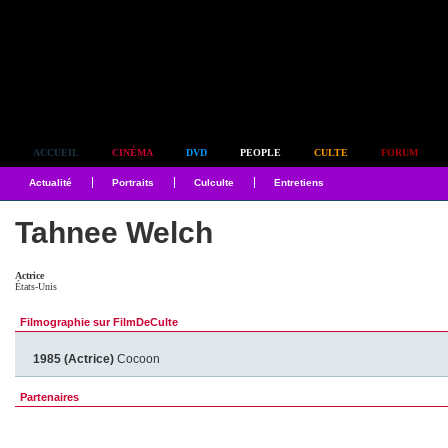
Simplement culte
ACCUEIL
CINÉMA
DVD
PEOPLE
CULTE
FORUM
Actualité
Portraits
Culculte
Entretiens
Tahnee Welch
Actrice
États-Unis
Filmographie sur FilmDeCulte
1985 (Actrice)
Cocoon
Partenaires