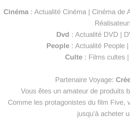
Cinéma
:
Actualité Cinéma
|
Cinéma de A
Réalisateur
Dvd
:
Actualité DVD
|
D
People
:
Actualité People
Culte
:
Films cultes
Partenaire Voyage:
Cré
Vous êtes un amateur de produits
b
Comme les protagonistes du film Five, v
jusqu'à
acheter 