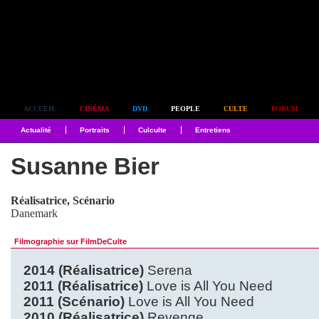
Simplement culte
ACCUEIL
CINÉMA
DVD
PEOPLE
CULTE
FORUM
Actualité
Portraits
Culculte
Entretiens
Susanne Bier
Réalisatrice, Scénario
Danemark
Filmographie sur FilmDeCulte
2014 (Réalisatrice)
Serena
2011 (Réalisatrice)
Love is All You Need
2011 (Scénario)
Love is All You Need
2010 (Réalisatrice)
Revenge